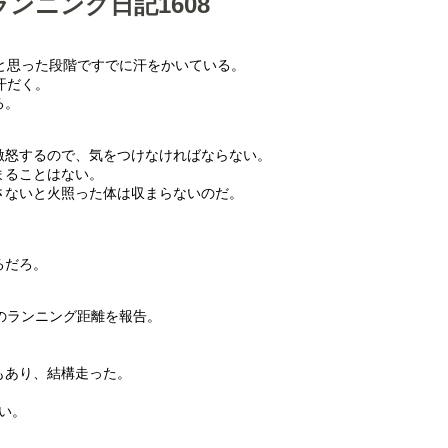
ンニング日記1608
と思った段階ですでに汗をかいている。
汗だく。
る。
。
激怒するので、気をつけなければならない。
まることはない。
さないと火照った体は収まらないのだ。
。
。
るだろ。
のランニング距離を報告。
もあり、結構走った。
い。