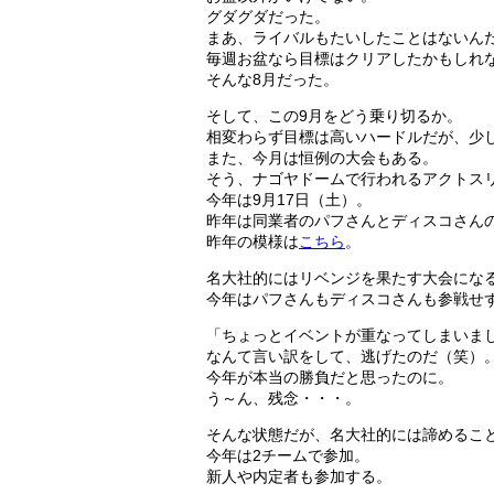
グダグダだった。
まあ、ライバルもたいしたことはないん
毎週お盆なら目標はクリアしたかもしれ
そんな8月だった。
そして、この9月をどう乗り切るか。
相変わらず目標は高いハードルだが、少
また、今月は恒例の大会もある。
そう、ナゴヤドームで行われるアクトス
今年は9月17日（土）。
昨年は同業者のパフさんとディスコさん
昨年の模様は
こちら
。
名大社的にはリベンジを果たす大会にな
今年はパフさんもディスコさんも参戦せ
「ちょっとイベントが重なってしまいま
なんて言い訳をして、逃げたのだ（笑）
今年が本当の勝負だと思ったのに。
う～ん、残念・・・。
そんな状態だが、名大社的には諦めるこ
今年は2チームで参加。
新人や内定者も参加する。