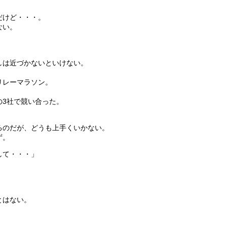
だけど・・・。
ない。
しは近づかないといけない。
リレーマラソン。
の3社で競い合った。
るのだが、どうも上手くいかない。
ず。
して・・・」
。
とはない。