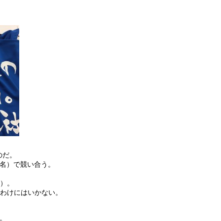
のだ。
9名）で競い合う。
笑）。
るわけにはいかない。
。