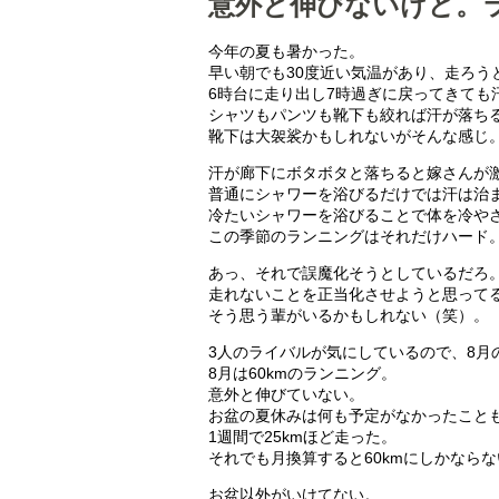
意外と伸びないけど。ラ
今年の夏も暑かった。
早い朝でも30度近い気温があり、走ろう
6時台に走り出し7時過ぎに戻ってきても
シャツもパンツも靴下も絞れば汗が落ち
靴下は大袈裟かもしれないがそんな感じ
汗が廊下にボタボタと落ちると嫁さんが
普通にシャワーを浴びるだけでは汗は治
冷たいシャワーを浴びることで体を冷や
この季節のランニングはそれだけハード
あっ、それで誤魔化そうとしているだろ
走れないことを正当化させようと思って
そう思う輩がいるかもしれない（笑）。
3人のライバルが気にしているので、8月
8月は60kmのランニング。
意外と伸びていない。
お盆の夏休みは何も予定がなかったこと
1週間で25kmほど走った。
それでも月換算すると60kmにしかならな
お盆以外がいけてない。