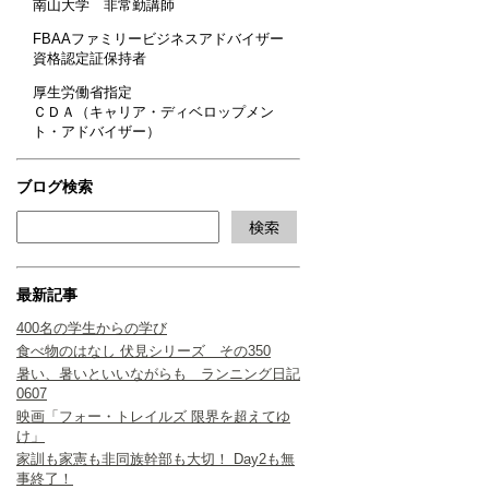
南山大学 非常勤講師
FBAAファミリービジネスアドバイザー
資格認定証保持者
厚生労働省指定
ＣＤＡ（キャリア・ディベロップメン
ト・アドバイザー）
ブログ検索
最新記事
400名の学生からの学び
食べ物のはなし 伏見シリーズ その350
暑い、暑いといいながらも ランニング日記
0607
映画「フォー・トレイルズ 限界を超えてゆ
け」
家訓も家憲も非同族幹部も大切！ Day2も無
事終了！