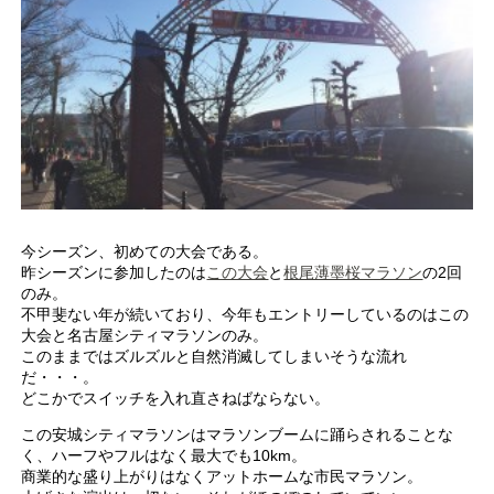
今シーズン、初めての大会である。
昨シーズンに参加したのは
この大会
と
根尾薄墨桜マラソン
の2回
のみ。
不甲斐ない年が続いており、今年もエントリーしているのはこの
大会と名古屋シティマラソンのみ。
このままではズルズルと自然消滅してしまいそうな流れ
だ・・・。
どこかでスイッチを入れ直さねばならない。
この安城シティマラソンはマラソンブームに踊らされることな
く、ハーフやフルはなく最大でも10km。
商業的な盛り上がりはなくアットホームな市民マラソン。