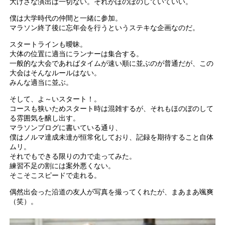
大げさな演出は一切ない。それがほのぼのしていていい。
僕は大学時代の仲間と一緒に参加。
マラソン終了後に忘年会を行うというステキな企画なのだ。
スタートラインも曖昧。
大体の位置に適当にランナーは集合する。
一般的な大会であればタイムが速い順に並ぶのが普通だが、この
大会はそんなルールはない。
みんな適当に並ぶ。
そして、よ～いスタート！。
コースも狭いためスタート時は混雑するが、それもほのぼのして
る雰囲気を醸し出す。
マラソンブログに書いている通り、
僕はノルマ達成未達が恒常化しており、記録を期待すること自体
ムリ。
それでもできる限りの力で走ってみた。
練習不足の割には案外悪くない。
そこそこスピードで走れる。
偶然出会った沿道の友人が写真を撮ってくれたが、まあまあ颯爽
（笑）。