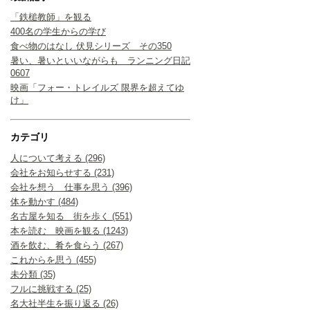
「鉄槌教師」を観る
400名の学生からの学び
食べ物のはなし 伏見シリーズ その350
暑い、暑いといいながらも ランニング日記
0607
映画「フォー・トレイルズ 限界を超えてゆ
け」
カテゴリ
人について考える (296)
会社をお知らせする (231)
会社を想う 仕事を思う (396)
体を動かす (484)
名古屋を知る 街を歩く (551)
本を読む 映画を観る (1243)
酒を飲む、肴を食らう (267)
これからを思う (455)
未分類 (35)
フルに挑戦する (25)
名大社半生を振り返る (26)