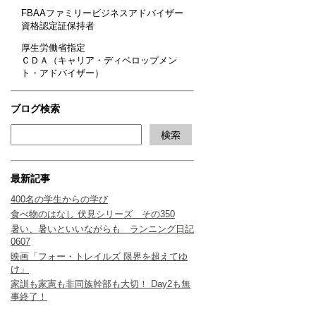
FBAAファミリービジネスアドバイザー
資格認定証保持者
厚生労働省指定
ＣＤＡ（キャリア・ディベロップメン
ト・アドバイザー）
ブログ検索
最新記事
400名の学生からの学び
食べ物のはなし 伏見シリーズ その350
暑い、暑いといいながらも ランニング日記
0607
映画「フォー・トレイルズ 限界を超えてゆ
け」
家訓も家憲も非同族幹部も大切！ Day2も無
事終了！