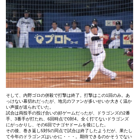
そして、内野ゴロの併殺で打撃は終了。打撃はこの1回のみ。あ
っけない幕切れだったが、地元のファンが多いせいか大きく温か
い声援が送られていた。
試合は両投手の投げ合いの好ゲームだったが、ドラゴンズの2番
手、3番手が打たれ、6回時点で0対4。全く打てないドラゴンズ
にがっかりし、その6回でナゴヤドームを後にした。
その後、巻き返し5対5の同点で試合は終了したようだが、果たし
て今年のドラゴンズはいかに・・・。期待できるのかそうでない