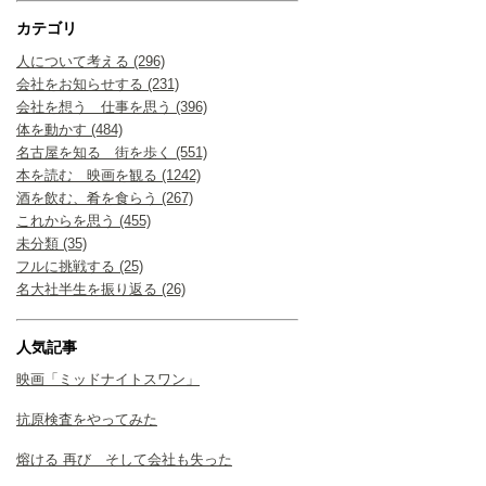
カテゴリ
人について考える (296)
会社をお知らせする (231)
会社を想う 仕事を思う (396)
体を動かす (484)
名古屋を知る 街を歩く (551)
本を読む 映画を観る (1242)
酒を飲む、肴を食らう (267)
これからを思う (455)
未分類 (35)
フルに挑戦する (25)
名大社半生を振り返る (26)
人気記事
映画「ミッドナイトスワン」
抗原検査をやってみた
熔ける 再び そして会社も失った