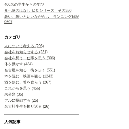
400名の学生からの学び
食べ物のはなし 伏見シリーズ その350
暑い、暑いといいながらも ランニング日記
0607
カテゴリ
人について考える (296)
会社をお知らせする (231)
会社を想う 仕事を思う (396)
体を動かす (484)
名古屋を知る 街を歩く (551)
本を読む 映画を観る (1243)
酒を飲む、肴を食らう (267)
これからを思う (456)
未分類 (35)
フルに挑戦する (25)
名大社半生を振り返る (26)
人気記事