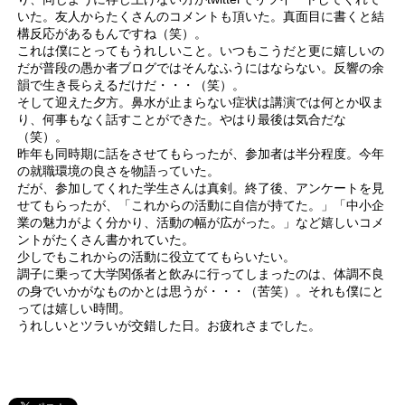
いた。友人からたくさんのコメントも頂いた。真面目に書くと結
構反応があるもんですね（笑）。
これは僕にとってもうれしいこと。いつもこうだと更に嬉しいの
だが普段の愚か者ブログではそんなふうにはならない。反響の余
韻で生き長らえるだけだ・・・（笑）。
そして迎えた夕方。鼻水が止まらない症状は講演では何とか収ま
り、何事もなく話すことができた。やはり最後は気合だな
（笑）。
昨年も同時期に話をさせてもらったが、参加者は半分程度。今年
の就職環境の良さを物語っていた。
だが、参加してくれた学生さんは真剣。終了後、アンケートを見
せてもらったが、「これからの活動に自信が持てた。」「中小企
業の魅力がよく分かり、活動の幅が広がった。」など嬉しいコメ
ントがたくさん書かれていた。
少しでもこれからの活動に役立ててもらいたい。
調子に乗って大学関係者と飲みに行ってしまったのは、体調不良
の身でいかがなものかとは思うが・・・（苦笑）。それも僕にと
っては嬉しい時間。
うれしいとツラいが交錯した日。お疲れさまでした。