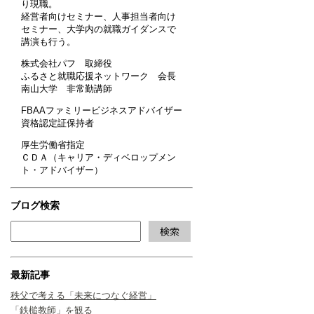
り現職。
経営者向けセミナー、人事担当者向け
セミナー、大学内の就職ガイダンスで
講演も行う。
株式会社パフ 取締役
ふるさと就職応援ネットワーク 会長
南山大学 非常勤講師
FBAAファミリービジネスアドバイザー
資格認定証保持者
厚生労働省指定
ＣＤＡ（キャリア・ディベロップメン
ト・アドバイザー）
ブログ検索
最新記事
秩父で考える「未来につなぐ経営」
「鉄槌教師」を観る