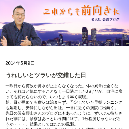
2014年5月9日
うれしいとツラいが交錯した日
一昨日から何故か鼻水が止まらなくなった。体の異常は全くな
い。それほど気にすることなく一日過ごしたわけだが、自宅に戻
っても変わらないので、いつもより早く就寝。
朝、目が覚めても症状は治まらず。予定していた早朝ランニング
も延期し、安静にしながら出社。一番に近くの病院に出向く。
先日の盟友
櫻山さんのブログ
にもあったように、ずいぶん待たさ
れた割には、診察はあっという間に終了。1分程度じゃないだろ
うか・・・。結果としてはただの風邪。