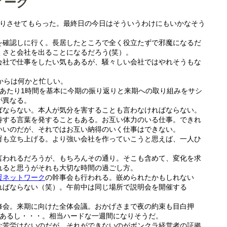
ィーク
くりさせてもらった。最終日の今日はそういうわけにもいかなそう
を確認しに行く。長居したところで全く役立たずで邪魔になるだ
くさと会社を出ることになるだろう(笑）。
会社で仕事をしたい気もあるが、騒々しい会社ではやれそうもな
からは何かと忙しい。
人あたり1時間を基本に今期の振り返りと来期への取り組みをサシ
が異なる。
ばならない。本人が気分を害することも言わなければならない。
待する言葉を発することもある。お互い体力のいる仕事。できれ
いいのだが、それではお互い納得のいく仕事はできない。
署も立ち上げる。より強い会社を作っていこうと思えば、一人ひ
言われるだろうが、もちろんその通り。そこも含めて、変化を求
れると思うがそれも大切な時間の過ごし方。
援ネットワーク
の幹事会も行われる。嵌められたかもしれない
ればならない（笑）。午前中は同じ場所で説明会を開催する
修会。来期に向けた全体会議。おかげさまで夜の約束も目白押
もあるし・・・。相当ハードな一週間になりそうだ。
な苦労はないのだが、それができないのがボンクラ経営者の証拠