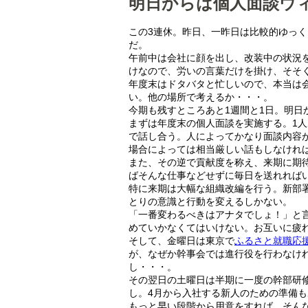
明日からは個人面談ウ
この3連休。昨日、一昨日は比較的ゆっ
だ。
午前中は会社に顔を出し、改装中の状況
けなので、労いの言葉だけを掛け、そそ
年度末はドタバタと忙しいので、本当は
い。他の場所で考えるか・・・。
今期も残すところあと1週間と1日。明日
まずは年度末の個人面談を実施する。1
で話し合う。人によってかなり面談内容
場合によっては相当厳しい話もしなけれ
また、その逆で貢献度を称え、来期に期
ばそんな仕事などせずに毎日を送れれば
特に来期は大幅な組織改編を行う。新部
とりの意識と行動を変えるしかない。
「一番変わるべきはアナタでしょ！」と
めていかなくてはいけない。お互いに疲
そして、金曜日は東京で
ふるさと就職応
が、なぜか幹事会では進行役を行わなけ
し・・・。
その翌日の土曜日は半期に一度の幹部研
し。4月から入社する新人のための準備
もっと早い段階から用意をすれば、そん