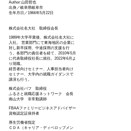
Author:山田哲也
出身／岐阜県岐阜市
生年月日／1966年5月22日
株式会社名大社 取締役会長
1989年大学卒業後、株式会社名大社に
入社。 営業部門にて東海地区の企業に
対し新卒採用、中途採用の支援を行
う。各部門の責任者を経て、2010年5月
に代表取締役社長に就任。2022年6月よ
り現職。
経営者向けセミナー、人事担当者向け
セミナー、大学内の就職ガイダンスで
講演も行う。
株式会社パフ 取締役
ふるさと就職応援ネットワーク 会長
南山大学 非常勤講師
FBAAファミリービジネスアドバイザー
資格認定証保持者
厚生労働省指定
ＣＤＡ（キャリア・ディベロップメン