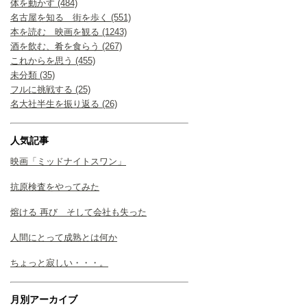
体を動かす (484)
名古屋を知る 街を歩く (551)
本を読む 映画を観る (1243)
酒を飲む、肴を食らう (267)
これからを思う (455)
未分類 (35)
フルに挑戦する (25)
名大社半生を振り返る (26)
人気記事
映画「ミッドナイトスワン」
抗原検査をやってみた
熔ける 再び そして会社も失った
人間にとって成熟とは何か
ちょっと寂しい・・・。
月別アーカイブ