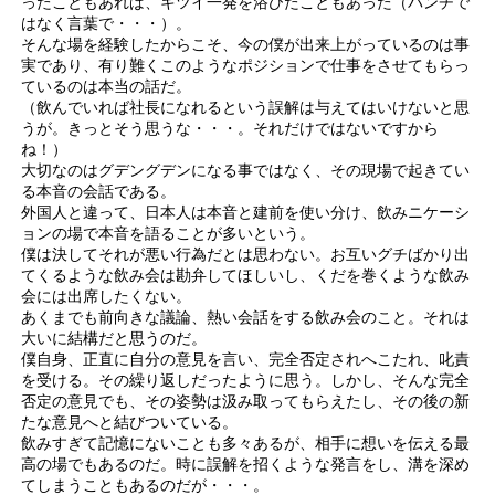
ったこともあれば、キツイ一発を浴びたこともあった（パンチで
はなく言葉で・・・）。
そんな場を経験したからこそ、今の僕が出来上がっているのは事
実であり、有り難くこのようなポジションで仕事をさせてもらっ
ているのは本当の話だ。
（飲んでいれば社長になれるという誤解は与えてはいけないと思
うが。きっとそう思うな・・・。それだけではないですから
ね！）
大切なのはグデングデンになる事ではなく、その現場で起きてい
る本音の会話である。
外国人と違って、日本人は本音と建前を使い分け、飲みニケーシ
ョンの場で本音を語ることが多いという。
僕は決してそれが悪い行為だとは思わない。お互いグチばかり出
てくるような飲み会は勘弁してほしいし、くだを巻くような飲み
会には出席したくない。
あくまでも前向きな議論、熱い会話をする飲み会のこと。それは
大いに結構だと思うのだ。
僕自身、正直に自分の意見を言い、完全否定されへこたれ、叱責
を受ける。その繰り返しだったように思う。しかし、そんな完全
否定の意見でも、その姿勢は汲み取ってもらえたし、その後の新
たな意見へと結びついている。
飲みすぎて記憶にないことも多々あるが、相手に想いを伝える最
高の場でもあるのだ。時に誤解を招くような発言をし、溝を深め
てしまうこともあるのだが・・・。