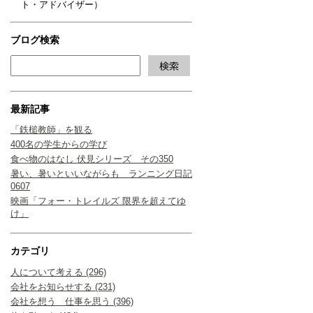
ト・アドバイザー）
ブログ検索
最新記事
「鉄槌教師」を観る
400名の学生からの学び
食べ物のはなし 伏見シリーズ その350
暑い、暑いといいながらも ランニング日記
0607
映画「フォー・トレイルズ 限界を超えてゆ
け」
カテゴリ
人について考える (296)
会社をお知らせする (231)
会社を想う 仕事を思う (396)