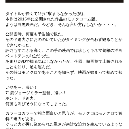
タイトルが長くて1行に収まらなかった(笑)。
本作は2015年に公開された作品のモノクローム版。
ようは白黒映画だ。今どき、そんな言い方はしないか・・・。
公開当時、何度も予告編で観た。
そのド迫力さにおののいていたがタイミングが合わず観ることが
できなかった。
評判もすこぶる高く、この手の映画では珍しくキネマ旬報の洋画
ベストテンの1位だった。
あまりDVDで観る気はしなかったが、今回、映画館で上映される
ことを知り、足を運んだ。
その時はモノクロであることを知らず、映画が始まって初めて知
った。
いやあ～、凄い！
71歳ジョージミラー監督、凄い！
ホント、ド迫力。
何度も叫びそうになってしまった。
カラーはカラーで相当面白いと思うが、モノクロはモノクロで独
特の迫力がある。
ぐっと力が押し込められた重さが余計な迫力を生んでいるような