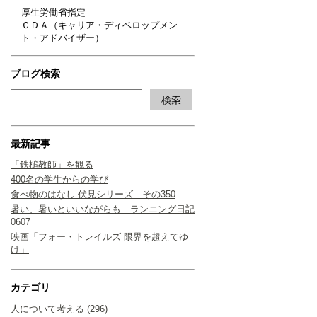
厚生労働省指定
ＣＤＡ（キャリア・ディベロップメン
ト・アドバイザー）
ブログ検索
最新記事
「鉄槌教師」を観る
400名の学生からの学び
食べ物のはなし 伏見シリーズ その350
暑い、暑いといいながらも ランニング日記
0607
映画「フォー・トレイルズ 限界を超えてゆ
け」
カテゴリ
人について考える (296)