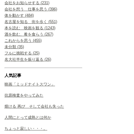
会社をお知らせする (231)
会社を想う 仕事を思う (396)
体を動かす (484)
名古屋を知る 街を歩く (551)
本を読む 映画を観る (1243)
酒を飲む、肴を食らう (267)
これからを思う (455)
未分類 (35)
フルに挑戦する (25)
名大社半生を振り返る (26)
人気記事
映画「ミッドナイトスワン」
抗原検査をやってみた
熔ける 再び そして会社も失った
人間にとって成熟とは何か
ちょっと寂しい・・・。