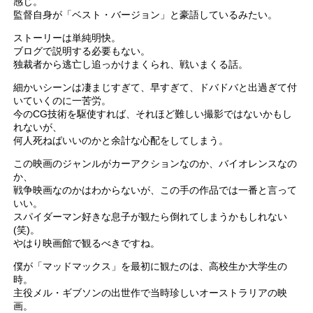
感じ。
監督自身が「ベスト・バージョン」と豪語しているみたい。
ストーリーは単純明快。
ブログで説明する必要もない。
独裁者から逃亡し追っかけまくられ、戦いまくる話。
細かいシーンは凄まじすぎて、早すぎて、ドバドバと出過ぎて付
いていくのに一苦労。
今のCG技術を駆使すれば、それほど難しい撮影ではないかもし
れないが、
何人死ねばいいのかと余計な心配をしてしまう。
この映画のジャンルがカーアクションなのか、バイオレンスなの
か、
戦争映画なのかはわからないが、この手の作品では一番と言って
いい。
スパイダーマン好きな息子が観たら倒れてしまうかもしれない
(笑)。
やはり映画館で観るべきですね。
僕が「マッドマックス」を最初に観たのは、高校生か大学生の
時。
主役メル・ギブソンの出世作で当時珍しいオーストラリアの映
画。