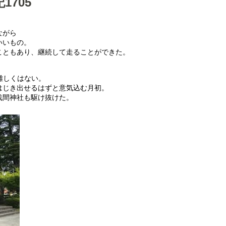
705
ながら
いいもの。
こともあり、継続して走ることができた。
難しくはない。
はじき出せるはずと意気込む月初。
浅間神社も駆け抜けた。