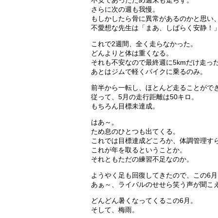
不安であったため週末も走らず。
さらに次の週も我慢。
もしかしたら骨に異常があるのかと思い
不愛想な先生は「まあ、しばらく安静！
これで2週間、全く走らなかった。
どんよりと体は重くなる。
それも不安なので最終週に5kmだけ走っ
あとはジムで軽くバイクに乗るのみ。
前半から一転し、ほとんど走ることがで
従って、5月の走行距離は50キロ。
もちろん目標未達成。
はあ～。
ため息のひとつも出てくる。
これでは目標達成どころか、体調管理す
これが年を取るということか。
それともただの練習不足なのか。
ようやく足も回復してきたので、この6
あぁ～、ライバルのせせら笑う声が聞こえ
どんどん暑くなってくるこの6月。
そして、梅雨。