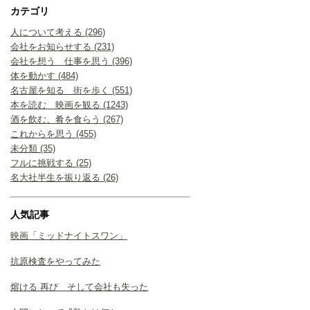
カテゴリ
人について考える (296)
会社をお知らせする (231)
会社を想う 仕事を思う (396)
体を動かす (484)
名古屋を知る 街を歩く (551)
本を読む 映画を観る (1243)
酒を飲む、肴を食らう (267)
これからを思う (455)
未分類 (35)
フルに挑戦する (25)
名大社半生を振り返る (26)
人気記事
映画「ミッドナイトスワン」
抗原検査をやってみた
熔ける 再び そして会社も失った