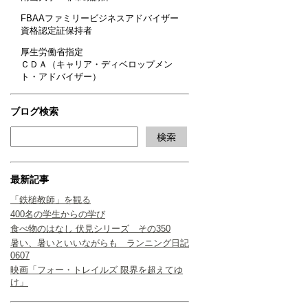
FBAAファミリービジネスアドバイザー
資格認定証保持者
厚生労働省指定
ＣＤＡ（キャリア・ディベロップメン
ト・アドバイザー）
ブログ検索
最新記事
「鉄槌教師」を観る
400名の学生からの学び
食べ物のはなし 伏見シリーズ その350
暑い、暑いといいながらも ランニング日記
0607
映画「フォー・トレイルズ 限界を超えてゆ
け」