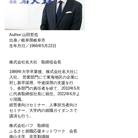
Author:山田哲也
出身／岐阜県岐阜市
生年月日／1966年5月22日
株式会社名大社 取締役会長
1989年大学卒業後、株式会社名大社に
入社。 営業部門にて東海地区の企業に
対し新卒採用、中途採用の支援を行
う。各部門の責任者を経て、2010年5月
に代表取締役社長に就任。2022年6月よ
り現職。
経営者向けセミナー、人事担当者向け
セミナー、大学内の就職ガイダンスで
講演も行う。
株式会社パフ 取締役
ふるさと就職応援ネットワーク 会長
南山大学 非常勤講師