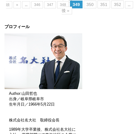
349
350
351
352
頭
«
...
346
347
348
...
後 »
プロフィール
Author:山田哲也
出身／岐阜県岐阜市
生年月日／1966年5月22日
株式会社名大社 取締役会長
1989年大学卒業後、株式会社名大社に