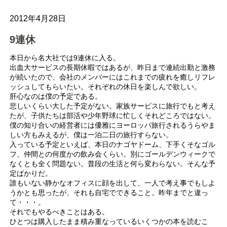
2012年4月28日
9連休
本日から名大社では9連休に入る。
出血大サービスの長期休暇ではあるが、昨日まで連続出勤と激務
が続いたので、会社のメンバーにはこれまでの疲れを癒しリフレ
ッシュしてもらいたい。それぞれの休日を楽しんで欲しい。
肝心なのは僕の予定である。
悲しいくらい大した予定がない。家族サービスに旅行でもと考え
たが、子供たちは部活や少年野球に忙しくそれどころではない。
僕の知り合いの経営者には優雅にヨーロッパ旅行されるうらやま
しい方もみえるが、僕は一泊二日の旅行すらない。
入っている予定といえば、本日のナゴヤドーム、下手くそなゴル
フ、仲間との何度かの飲み会くらい。別にゴールデンウィークで
なくとも全く問題ない。普段の生活と何ら変わらない。そんな予
定ばかりだ。
誰もいない静かなオフィスに顔を出して、一人で考え事でもしよ
うかとも思ったが、それも自宅でできること。昨年までと違っ
て・・・。
それでもやるべきことはある。
ひとつは購入したまま積み重なっているいくつかの本を読むこ