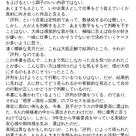
を上げるという調子のいい内容ではない。
あくまでも人として、いや企業人として仕事をどう捉えていくか
真剣に向き合った作品と言える。
「評判」という言葉は定性的であって、数値化するのは難しい。
しかし、人が人を判断する上で、あまり数字をもって判断を下す
ことはない。大体は感覚的な面が強く、極端に言えば自分が好き
か嫌いか、一緒に仕事したいかそうでないかで決めていくケース
が多いように思う。
凄く曖昧な見方だが、これは大筋正解で結局のところ、それが
「評判」なのである。
この本書を読んで、これまで気にしなかった点を気づかされたこ
とが多い。こんな言い方は後付けのような気もするが、僕が大切
にするのもまさにそういったところ。
評判を上げようとして行動しているつもりはない。だが、結果的
に見れば、人に対してどう見られるかや客観的な視点として自分
の行動が正しいかどうかで判断しているのだ。
本書にも書かれているように「評判が評価をつくる」のであり、
それは「萌芽→強化→拡散」のプロセスを辿るのだ。
身近に面白い例もある。今春、息子がクラスの学級委員に選ばれ
た。6人の候補者の中から選出されたわけだが、特に優秀と言う
わけではない。しかし、3年生から学級委員をやっている実績が
安心感や期待感を生み、選ばれたのだ。
表現は異なるかもしれないが、これも「評判」によって得られた
結果である。もちろん大きな失態をやらかせばそれも評判に繋が