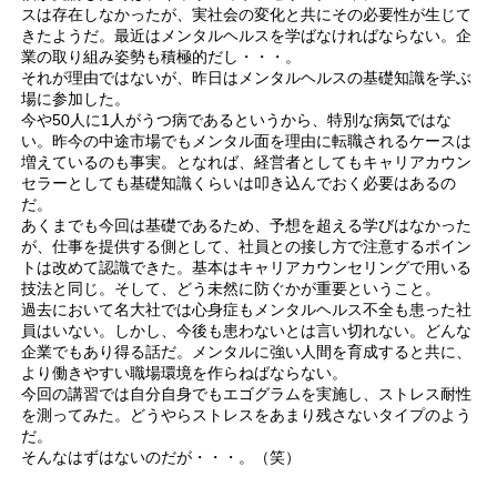
スは存在しなかったが、実社会の変化と共にその必要性が生じて
きたようだ。最近はメンタルヘルスを学ばなければならない。企
業の取り組み姿勢も積極的だし・・・。
それが理由ではないが、昨日はメンタルヘルスの基礎知識を学ぶ
場に参加した。
今や50人に1人がうつ病であるというから、特別な病気ではな
い。昨今の中途市場でもメンタル面を理由に転職されるケースは
増えているのも事実。となれば、経営者としてもキャリアカウン
セラーとしても基礎知識くらいは叩き込んでおく必要はあるの
だ。
あくまでも今回は基礎であるため、予想を超える学びはなかった
が、仕事を提供する側として、社員との接し方で注意するポイン
トは改めて認識できた。基本はキャリアカウンセリングで用いる
技法と同じ。そして、どう未然に防ぐかが重要ということ。
過去において名大社では心身症もメンタルヘルス不全も患った社
員はいない。しかし、今後も患わないとは言い切れない。どんな
企業でもあり得る話だ。メンタルに強い人間を育成すると共に、
より働きやすい職場環境を作らねばならない。
今回の講習では自分自身でもエゴグラムを実施し、ストレス耐性
を測ってみた。どうやらストレスをあまり残さないタイプのよう
だ。
そんなはずはないのだが・・・。（笑）