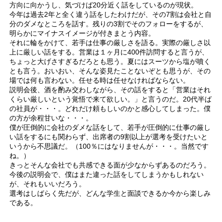
方向に向かうし、気づけば20分近く話をしているのが現状。
今年は過去2年と全く違う話をしたわけだが、その7割は会社と自
分のダメなところを話す。残りの3割でそのフォローをするが、
明らかにマイナスイメージが付きまとう内容。
それに輪をかけて、若手は仕事の厳しさを語る。実際の厳しさ以
上に厳しい話をする。営業は１ヶ月に400件訪問すると言うが、
ちょっと大げさすぎるだろとも思う。夏にはスーツから塩が噴く
とも言う。おいおい、そんな姿見たことないぞとも思うが、その
場では何も言わない。任せる時は任せなければならない。
説明会後、酒を酌み交わしながら、その話をすると「営業はそれ
くらい厳しいという覚悟で来て欲しい。」と言うのだ。20代半ば
の社員が・・・。どれだけ頼もしいのかと感心してしまった。僕
の方が余程甘いな・・・。
僕が圧倒的に会社のダメな話をして、若手が圧倒的に仕事の厳し
い話をするにも関わらず、出席者の9割以上が選考を受けたいと
いうから不思議だ。（100％にはなりませんが・・・。当然です
ね。）
きっとそんな会社でも共感できる面が少なからずあるのだろう。
今後の説明会で、僕はまた違った話をしてしまうかもしれない
が、それもいいだろう。
選考はしばらく先だが、どんな学生と面談できるか今から楽しみ
である。