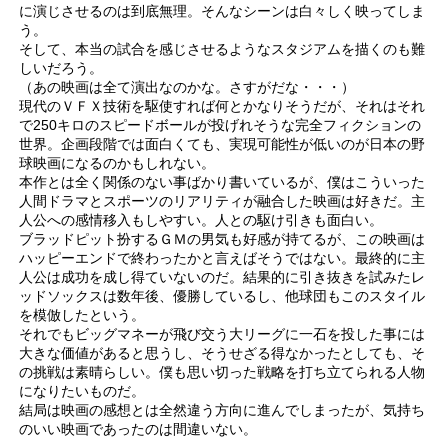
に演じさせるのは到底無理。そんなシーンは白々しく映ってしま
う。
そして、本当の試合を感じさせるようなスタジアムを描くのも難
しいだろう。
（あの映画は全て演出なのかな。さすがだな・・・）
現代のＶＦＸ技術を駆使すれば何とかなりそうだが、それはそれ
で250キロのスピードボールが投げれそうな完全フィクションの
世界。企画段階では面白くても、実現可能性が低いのが日本の野
球映画になるのかもしれない。
本作とは全く関係のない事ばかり書いているが、僕はこういった
人間ドラマとスポーツのリアリティが融合した映画は好きだ。主
人公への感情移入もしやすい。人との駆け引きも面白い。
ブラッドピット扮するＧＭの男気も好感が持てるが、この映画は
ハッピーエンドで終わったかと言えばそうではない。最終的に主
人公は成功を成し得ていないのだ。結果的に引き抜きを試みたレ
ッドソックスは数年後、優勝しているし、他球団もこのスタイル
を模倣したという。
それでもビッグマネーが飛び交う大リーグに一石を投した事には
大きな価値があると思うし、そうせざる得なかったとしても、そ
の挑戦は素晴らしい。僕も思い切った戦略を打ち立てられる人物
になりたいものだ。
結局は映画の感想とは全然違う方向に進んでしまったが、気持ち
のいい映画であったのは間違いない。