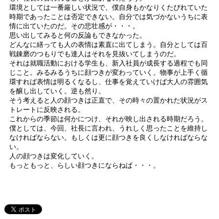
環境としては一番厳しい状況で、僕自身もかなりくたびれていた
時期であったことは否定できない。自分では気づかないうちに表
情に出ていたのだ。その悲壮感が・・・。
思い出してみると何の反論もできなかった。
どんなに繕っても人の表情は素直に出てしまう。自分としては百
戦錬磨のつもりでも達人はそれを見抜いてしまうのだ。
それは就職活動における学生も、新入社員が成長する過程でも同
じこと。みるみるうちに顔つきが変わっていく。物事が上手く循
環すれば表情は明るくなるし、仕事を覚えていけば大人の雰囲気
を醸し出していく。逆も然り。
そう考えると人の顔つきは正直で、その時々の置かれた状況がス
トレートに反映される。
これからの季節は何かにつけ、それが映し出される時期だろう。
僕としては、今回、社長に言われ、うれしく思ったことを維持し
なければならない。もしくは更に顔つきを良くしなければならな
い。
人の顔つきは変化していく。
もっともっと、らしい顔つきにならねば・・・。