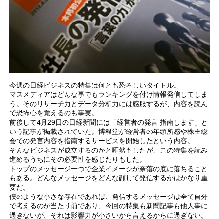
今週の日経ビジネスの特集は何とも恐ろしいタイトル。
マスメディアはどんな事でもランキングを付け情報発信してしま
う。そのリサーチ力とデータ分析力には感服するが、内容を読ん
で恐怖心を覚えるのも事実。
前後して4月29日の日経新聞には「経営者の発言 指南します」と
いう記事が掲載されていた。博報堂が経営者の年頭所感や株主総
会での発言内容を指南するサービスを開始したという内容。
そんなビジネスが成立するのかと唖然もしたが、この特集を読み
進めるうちにその必要性を感じたりもした。
トップのメッセージ一つで企業イメージが奈落の底に落ちること
もある。どんなメッセージをどんな顔して発信するかはかなり重
要だ。
僕のような小さな存在であれば、発信するメッセージは全て自分
で考えるのが当たり前であり、今回の特集も新聞記事も他人事に
過ぎないが、それは影響力が小さいから言えるからに過ぎない。