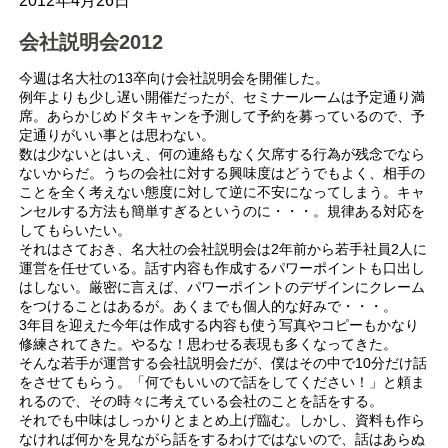
2012年4月26日
会社説明会2012
今週は名大社の13卒向け会社説明会を開催した。
例年よりも少し遅い開催だったが、セミナールームは予定通り満
席。あらかじめドタキャンを予測して予約を募っているので、予
定通りがいい事とは思わない。
数は少ないとはいえ、何の連絡もなく欠席する行為が残念でなら
ないからだ。うちの会社に対する興味度はどうでもよく、相手の
ことを全く考えない態度に対して逆に不安になってしまう。キャ
ンセルする方法も簡単すぎるというのに・・・。規律ある対応を
してもらいたい。
それはさておき、名大社の会社説明会は2年前から若手社員2人に
運営を任せている。話す内容も作成するパワーポイントも口出し
はしない。厳密に言えば、パワーポイントのデザインにクレーム
をつけることはあるが。あくまでも個人的な好みで・・・。
3年目を迎えた今年は作成する内容も使う写真やコピーもかなり
修練されてきた。やるな！思わせる表現も多くなってきた。
そんな若手が運営する会社説明会だが、僕はその中で10分だけ話
をさせてもらう。「何でもいいので話をしてください！」と頼ま
れるので、その時々に考えている会社のことを話をする。
それでも中味はしっかりとまとめ上げ臨む。しかし、資料も作ら
なければ何かを見ながら話をするわけではないので、話はあらぬ