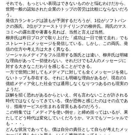
それでも、もっといい表現はできないものかと悩むわけだから、
世間一般の認知された企業のトップの苦労は比較にならないだろ
う。
発信力ランキングは誰もが予測するだろうが、1位がソフトバン
クの孫氏、2位がファーストリテイリングの柳井氏。両氏のマス
コミへの露出度や著書を見れば、当然と言えば当然。
柳井氏は昨日ブログで取り上げた「成功は一日で捨て去れ」でも
ストレートにメッセージを発信している。しかし、この両氏、発
信の仕方や考え方は大きく異なる。
ソーシャルメディアをフル活用する孫氏とは違い、柳井氏は明確
な理由があって一切使わない。それだけでも2人のメッセージに
対する大きなこだわりを感じることができる。
一方で世間に対してもメディアに対しても全くメッセージを発し
ないトップも存在する。それにも明確な理由があるが、現在の1
億総メディア化した社会では通用しなくなりつつあるのも現実の
ようだ。
誤解を招く恐れがあるからといえ、何も言わないことが許される
時代ではなくなってきている。僕が恐怖と感じたのはその点であ
り、指南サービスが生まれる背景もあるのだろう。
この特集では「メディアを使い倒せ」と締め括ってはいるが、果
たしてどう時代は変化していくだろうか。マスでもソーシャルで
も・・・。
どんな状況であっても、僕は自分の責任として自らが考えたメッ