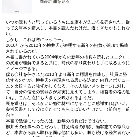
商品詳細を見る
いつか読もうと思っているうちに文庫本が先ごろ発売された。従
って文庫本を購入し、本書を読んだわけだ。遅すぎたかもしれな
い。
しかし、これは逆にラッキー。
2010年から2012年の柳井氏が表明する新年の抱負が追加で掲載
されているのだ。
本書に書かれている2004年からの新年の抱負を読むとユニクロ
の変遷が理解できると共に、時代の移り変わりも手に取るように
イメージできる。
僕も会社を任された2010年より新年に標語を作成し、社員に発
信するのだが、柳井氏の表現される思いを込めた内容とボリュー
ムを比較すると恥ずかしくなる。その力強いメッセージに対し
て、自分の信念の貧弱さが如実に見えてしまう。経営者の格の違
いは、こんな点にも大きく反映されるようだ。
裏を返せば、それがいい勉強材料になることに感謝すればいい。
参考図書として役に立たせてもらえばいいだけだ。（前向き、前
向き・・・）
本書で勉強になったのは、新年の抱負だけではない。
柳井氏の仕事へのこだわり、甘え構造の排除、顧客志向の徹底な
ど、本書から読み取れる面は他にも多い。勝ち続ける経営者だか