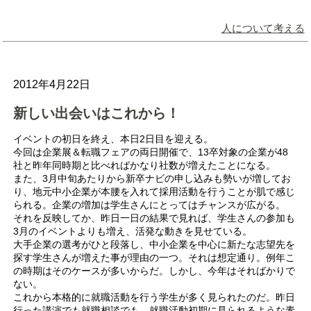
人について考える
2012年4月22日
新しい出会いはこれから！
イベントの初日を終え、本日2日目を迎える。
今回は企業展＆転職フェアの両日開催で、13卒対象の企業が48
社と昨年同時期と比べればかなり社数が増えたことになる。
また、3月中旬あたりから新卒ナビの申し込みも勢いが増してお
り、地元中小企業が本腰を入れて採用活動を行うことが肌で感じ
られる。企業の増加は学生さんにとってはチャンスが広がる。
それを反映してか、昨日一日の結果で見れば、学生さんの参加も
3月のイベントよりも増え、活発な動きを見せている。
大手企業の選考がひと段落し、中小企業を中心に新たな志望先を
探す学生さんが増えた事が理由の一つ。それは想定通り。例年こ
の時期はそのケースが多いからだ。しかし、今年はそればかりで
ない。
これから本格的に就職活動を行う学生が多く見られたのだ。昨日
行った講演でも就職相談でも、就職活動初期に見られるような素