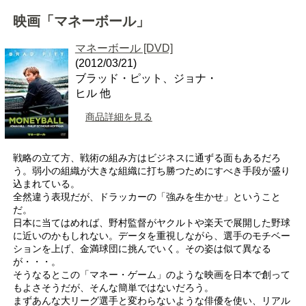
映画「マネーボール」
マネーボール [DVD]
(2012/03/21)
ブラッド・ピット、ジョナ・
ヒル 他
商品詳細を見る
戦略の立て方、戦術の組み方はビジネスに通ずる面もあるだろ
う。弱小の組織が大きな組織に打ち勝つためにすべき手段が盛り
込まれている。
全然違う表現だが、ドラッカーの「強みを生かせ」ということ
だ。
日本に当てはめれば、野村監督がヤクルトや楽天で展開した野球
に近いのかもしれない。データを重視しながら、選手のモチベー
ションを上げ、金満球団に挑んでいく。その姿は似て異なる
が・・・。
そうなるとこの「マネー・ゲーム」のような映画を日本で創って
もよさそうだが、そんな簡単ではないだろう。
まずあんな大リーグ選手と変わらないような俳優を使い、リアル