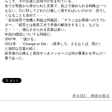
らこそ、その言葉に説得力が生まれている。
全てが実践から発せられた言葉で、机上で進められる戦略は一つ
もない。己に対してどれだけ厳しく接すればいいのかが、恐ろし
くなることも含めて・・・。
「会社経営で危機と利益は同義語」「チラシはお客様へのラブレ
ター」「経営とは創意工夫で矛盾の解決をすること」などな
ど・・・。感心させられる言葉は多い。
年頭の標語についても同様だ。
2007年 「儲ける」
2011年 「Change or Die」（変革しろ、さもなくば、死だ）
と強烈な言葉が続く。
経営者の心構えと発信すべきメッセージは何が重要かを学んだ一
冊であった。
本を読む 映画を観る