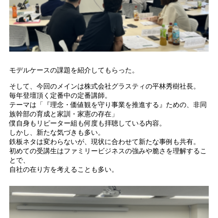
モデルケースの課題を紹介してもらった。
そして、今回のメインは株式会社グラスティの平林秀樹社長。
毎年登壇頂く定番中の定番講師。
テーマは「『理念・価値観を守り事業を推進する』ための、非同
族幹部の育成と家訓・家憲の存在」
僕自身もリピーター組も何度も拝聴している内容。
しかし、新たな気づきも多い。
鉄板ネタは変わらないが、現状に合わせて新たな事例も共有。
初めての受講生はファミリービジネスの強みや脆さを理解するこ
とで、
自社の在り方を考えることも多い。