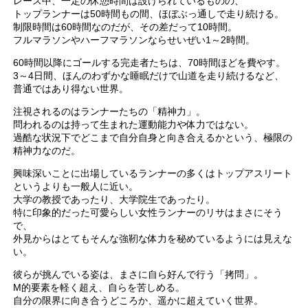
レース中、一定の休憩時間は設けられているものの、
トップランナーは50時間もの間、ほぼぶっ通しで走り続ける。
制限時間は60時間なのだが、その差だって10時間。
フルマラソンやハーフマラソンならせいぜい1～2時間。
60時間以降にゴールする完走者たちは、70時間ほどを費やす。
3～4日間、ほんのわずかな睡眠だけで山道を走り続けるなど、
普通ではあり得ない世界。
注視されるのはランナーたちの「精神力」。
問われるのは持って生まれた運動能力や体力ではない。
過酷な状況下でどこまで自分自身と向き合えるかという、極限の
精神力なのだ。
興味深いことに出場しているランナーの多くはトップアスリート
というよりも一般人に近い。
大学の教授であったり、大学院生であったり。
特に印象的だった可愛らしい女性ランナーのリサはまさにそう
で、
外見からはとてもそんな強靭な体力を秘めているようには見えな
い。
彼らが挑んでいる姿は、まさに自ら好んで行う「拷問」。
M的要素を軽く超え、自らを苦しめる。
自分の限界に向き合うどころか、遥かに超えていく世界。