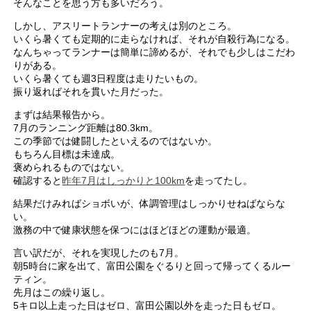
そんなことを思う方も多いだろう。
しかし、アスリートランナーの考えは別のところ。
いくら暑くても定期的に走らなければ、それが自殺行為になる。
なんちゃってランナーは簡単に諦めるが、それでも少しはこだわ
りがある。
いくら暑くても週3日程度は走りたいもの。
振り返ればそれを貫いた月だった。
まずは結果報告から。
7月のランニング距離は80.3km。
この季節では健闘したといえるのではないか。
もちろん目標は未達成。
褒められるものではない。
確認すると
昨年7月はしっかりと100km
を走ってたし。
結果だけみればショボいが、体調管理はしっかりせねばならな
い。
激務の中で健康状態を保つにはほどほどの運動が最適。
言い訳だが、それを実現したのも7月。
朝5時台に家を出て、富田公園をぐるりと回って帰ってくるルー
ティン。
先月はこの繰り返し。
5キロ以上走った日はゼロ、富田公園以外を走った日もゼロ。