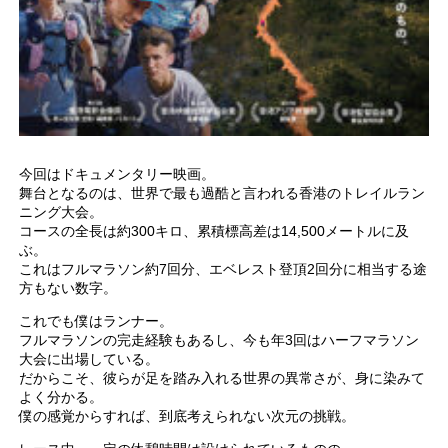
今回はドキュメンタリー映画。
舞台となるのは、世界で最も過酷と言われる香港のトレイルラン
ニング大会。
コースの全長は約300キロ、累積標高差は14,500メートルに及
ぶ。
これはフルマラソン約7回分、エベレスト登頂2回分に相当する途
方もない数字。
これでも僕はランナー。
フルマラソンの完走経験もあるし、今も年3回はハーフマラソン
大会に出場している。
だからこそ、彼らが足を踏み入れる世界の異常さが、身に染みて
よく分かる。
僕の感覚からすれば、到底考えられない次元の挑戦。