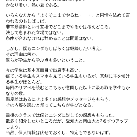
かなり暑い、熱い夏である。
いろんな方から「よくそこまでやるね・・・」と同情を込めて言
われるのもしばしば。
非常勤講師という立場でどこまでやるかは考えどころ。
決して恵まれた立場ではない。
条件が合わなければ辞めることは問題はない。
しかし、僕もニシダもしばらくは継続したい考え。
その理由は何か。
僕らが学生から学ぶ点も多いということ。
今の学生は基本真面目で出席率も高い。
寝ている学生もスマホを見ている学生もいるが、真剣に耳を傾け
る学生がほとんど。
毎回のリアぺを読むとこちらが意図した以上に汲み取る学生もか
なりの数。
温度差はあるにせよ多くの感想やメッセージをもらう。
その内容を読むと却ってこちらが学びとなる。
最後のクラスでは僕とニシダに対しての感想ももらった。
数多く紹介したいところだが、愛知大と南山大と2名ずつアップ
しよう。
当然、個人情報は伏せておくし、特定もできないはず。