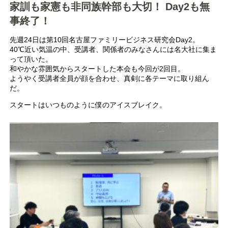
家訓も家憲も非同族幹部も大切！ Day2も無
事終了！
先週24日は第10回名古屋ファミリービジネス研究会Day2。
40℃近い気温の中、受講者、関係者のみなさんには名大社に集ま
って頂いた。
和やかな雰囲気からスタートした本会も今回が2回目。
ようやく受講者全員が顔を合わせ、真剣に各テーマに取り組ん
だ。
スタートはいつものように僕のアイスブレイク。