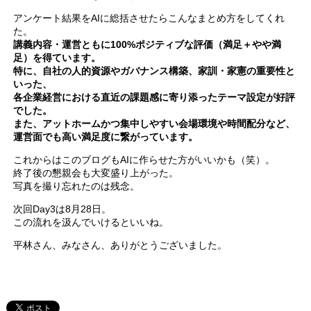
アンケート結果をAIに総括させたらこんなまとめ方をしてくれ
た。
講義内容・運営ともに100%ポジティブな評価（満足＋やや満
足）を得ています。
特に、自社の人的資源やガバナンス構築、家訓・家憲の重要性と
いった、
各企業経営における直近の課題感に寄り添ったテーマ設定が好評
でした。
また、アットホームかつ集中しやすい会場環境や時間配分など、
運営面でも高い満足度に繋がっています。
これからはこのブログもAIに作らせた方がいいかも（笑）。
終了後の懇親会も大変盛り上がった。
写真を撮り忘れたのは残念。
次回Day3は8月28日。
この流れを汲んでいけるといいね。
平林さん、みなさん、ありがとうございました。