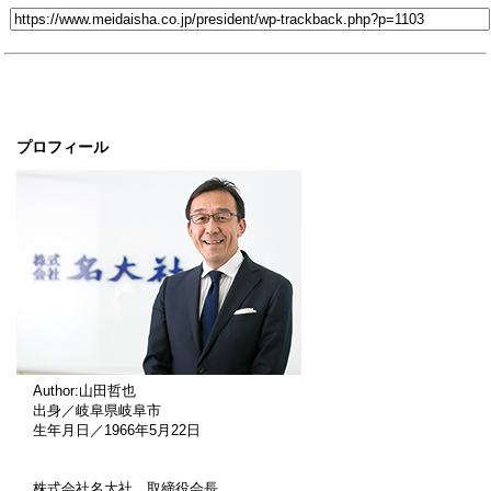
プロフィール
Author:山田哲也
出身／岐阜県岐阜市
生年月日／1966年5月22日
株式会社名大社 取締役会長