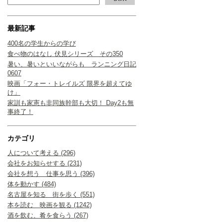
最新記事
400名の学生からの学び
食べ物のはなし 伏見シリーズ その350
暑い、暑いといいながらも ランニング日記
0607
映画「フォー・トレイルズ 限界を超えてゆ
け」
家訓も家憲も非同族幹部も大切！ Day2も無
事終了！
カテゴリ
人について考える (296)
会社をお知らせする (231)
会社を想う 仕事を思う (396)
体を動かす (484)
名古屋を知る 街を歩く (551)
本を読む 映画を観る (1242)
酒を飲む、肴を食らう (267)