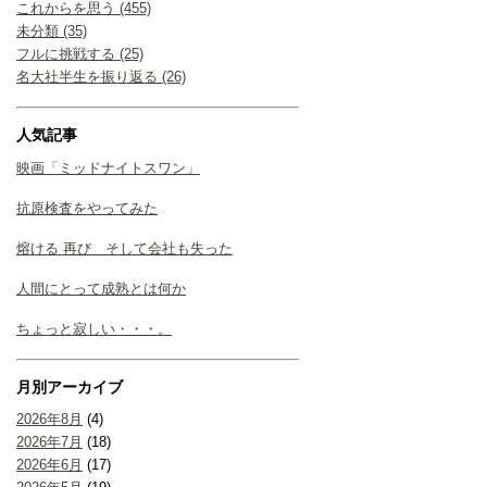
これからを思う (455)
未分類 (35)
フルに挑戦する (25)
名大社半生を振り返る (26)
人気記事
映画「ミッドナイトスワン」
抗原検査をやってみた
熔ける 再び そして会社も失った
人間にとって成熟とは何か
ちょっと寂しい・・・。
月別アーカイブ
2026年8月
(4)
2026年7月
(18)
2026年6月
(17)