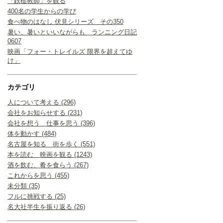
「鉄槌教師」を観る
400名の学生からの学び
食べ物のはなし 伏見シリーズ その350
暑い、暑いといいながらも ランニング日記
0607
映画「フォー・トレイルズ 限界を超えてゆ
け」
カテゴリ
人について考える (296)
会社をお知らせする (231)
会社を想う 仕事を思う (396)
体を動かす (484)
名古屋を知る 街を歩く (551)
本を読む 映画を観る (1243)
酒を飲む、肴を食らう (267)
これからを思う (455)
未分類 (35)
フルに挑戦する (25)
名大社半生を振り返る (26)