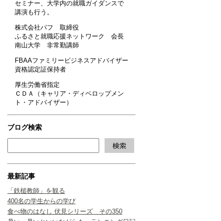
セミナー、大学内の就職ガイダンスで
講演も行う。
株式会社パフ 取締役
ふるさと就職応援ネットワーク 会長
南山大学 非常勤講師
FBAAファミリービジネスアドバイザー
資格認定証保持者
厚生労働省指定
ＣＤＡ（キャリア・ディベロップメン
ト・アドバイザー）
ブログ検索
最新記事
「鉄槌教師」を観る
400名の学生からの学び
食べ物のはなし 伏見シリーズ その350