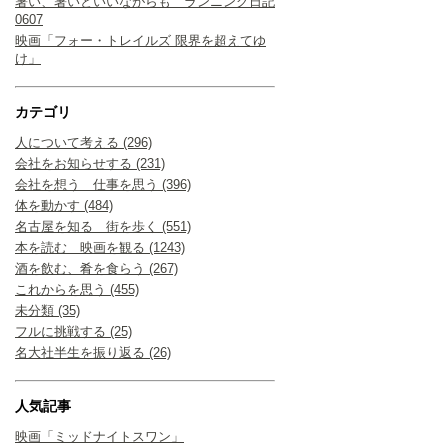
暑い、暑いといいながらも ランニング日記
0607
映画「フォー・トレイルズ 限界を超えてゆ
け」
カテゴリ
人について考える (296)
会社をお知らせする (231)
会社を想う 仕事を思う (396)
体を動かす (484)
名古屋を知る 街を歩く (551)
本を読む 映画を観る (1243)
酒を飲む、肴を食らう (267)
これからを思う (455)
未分類 (35)
フルに挑戦する (25)
名大社半生を振り返る (26)
人気記事
映画「ミッドナイトスワン」