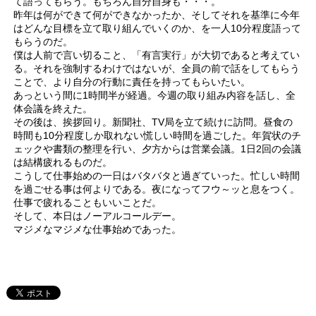
て語ってもらう。もちろん自分自身も・・・。
昨年は何ができて何ができなかったか、そしてそれを基準に今年
はどんな目標を立て取り組んでいくのか、を一人10分程度語って
もらうのだ。
僕は人前で言い切ること、「有言実行」が大切であると考えてい
る。それを強制するわけではないが、全員の前で話をしてもらう
ことで、より自分の行動に責任を持ってもらいたい。
あっという間に1時間半が経過。今週の取り組み内容を話し、全
体会議を終えた。
その後は、挨拶回り。新聞社、TV局を立て続けに訪問。昼食の
時間も10分程度しか取れない慌しい時間を過ごした。年賀状のチ
ェックや書類の整理を行い、夕方からは営業会議。1日2回の会議
は結構疲れるものだ。
こうして仕事始めの一日はバタバタと過ぎていった。忙しい時間
を過ごせる事は何よりである。夜になってフウ～ッと息をつく。
仕事で疲れることもいいことだ。
そして、本日はノーアルコールデー。
マジメなマジメな仕事始めであった。