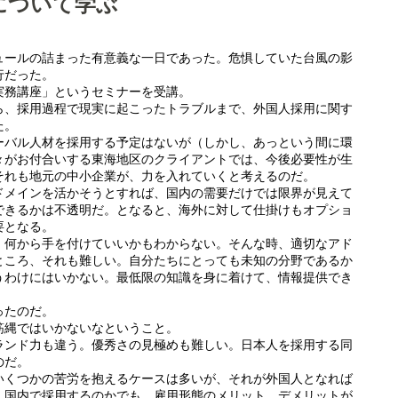
について学ぶ
ュールの詰まった有意義な一日であった。危惧していた台風の影
行だった。
実務講座」というセミナーを受講。
ら、採用過程で現実に起こったトラブルまで、外国人採用に関す
た。
ーバル人材を採用する予定はないが（しかし、あっという間に環
々がお付合いする東海地区のクライアントでは、今後必要性が生
それも地元の中小企業が、力を入れていくと考えるのだ。
ドメインを活かそうとすれば、国内の需要だけでは限界が見えて
できるかは不透明だ。となると、海外に対して仕掛けもオプショ
要となる。
、何から手を付けていいかもわからない。そんな時、適切なアド
ところ、それも難しい。自分たちにとっても未知の分野であるか
うわけにはいかない。最低限の知識を身に着けて、情報提供でき
ったのだ。
筋縄ではいかないなということ。
ランド力も違う。優秀さの見極めも難しい。日本人を採用する同
のだ。
いくつかの苦労を抱えるケースは多いが、それが外国人となれば
、国内で採用するのかでも、雇用形態のメリット、デメリットが