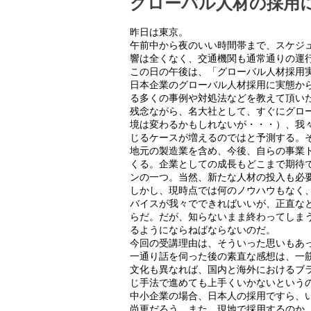
グローバル人材の採用
昨日は東京。
午前中から夜のいい時間帯まで、スケジ
響は全くなく、交通機関も通常通りの運
この日の午後は、「グローバル人材採用
日本企業のグローバル人材採用に実態か
る多くの事例や対処法などを教えて頂い
残念ながら、名大社として、すぐにグロ
境は変わるかもしれないが・・・）、我
じるケースが増えるのではと予測する。
地元の製造業を含め、今後、自らの事業
くる。企業としての成長もどこまで期待
ンの一つ。当然、新たな人材の投入も必
しかし、現時点では何のノウハウもなく
バイスが我々でできればいいが、正直な
らだ。だが、知らないまま終わってしま
るようにならねばならないのだ。
今回の受講理由は、そういった思いもあ
一通り話を伺った後の素直な感想は、一
文化も異なれば、国内と海外におけるブ
じ手法で進めても上手くいかないという
中小企業の場合、日本人の採用ですら、
尚更だろう。また、現地で採用するのか