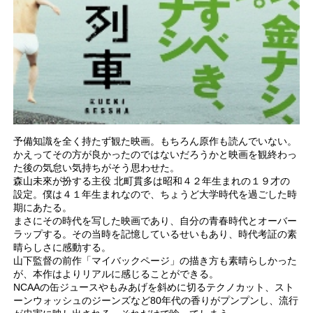
予備知識を全く持たず観た映画。もちろん原作も読んでいない。
かえってその方が良かったのではないだろうかと映画を観終わっ
た後の気怠い気持ちがそう思わせた。
森山未來が扮する主役 北町貫多は昭和４２年生まれの１９才の
設定。僕は４１年生まれなので、ちょうど大学時代を過ごした時
期にあたる。
まさにその時代を写した映画であり、自分の青春時代とオーバー
ラップする。その当時を記憶しているせいもあり、時代考証の素
晴らしさに感動する。
山下監督の前作「マイバックページ」の描き方も素晴らしかった
が、本作はよりリアルに感じることができる。
NCAAの缶ジュースやもみあげを斜めに切るテクノカット、スト
ーンウォッシュのジーンズなど80年代の香りがプンプンし、流行