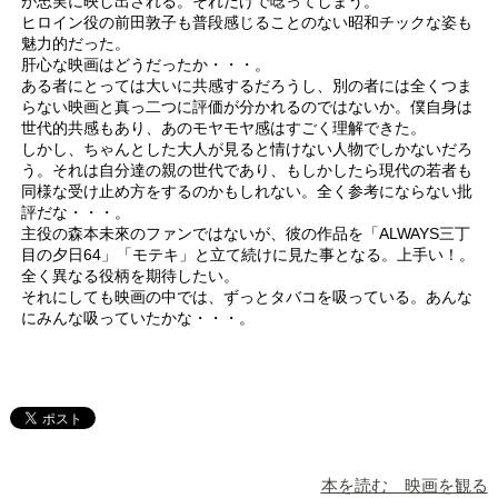
が忠実に映し出される。それだけで唸ってしまう。
ヒロイン役の前田敦子も普段感じることのない昭和チックな姿も
魅力的だった。
肝心な映画はどうだったか・・・。
ある者にとっては大いに共感するだろうし、別の者には全くつま
らない映画と真っ二つに評価が分かれるのではないか。僕自身は
世代的共感もあり、あのモヤモヤ感はすごく理解できた。
しかし、ちゃんとした大人が見ると情けない人物でしかないだろ
う。それは自分達の親の世代であり、もしかしたら現代の若者も
同様な受け止め方をするのかもしれない。全く参考にならない批
評だな・・・。
主役の森本未來のファンではないが、彼の作品を「ALWAYS三丁
目の夕日64」「モテキ」と立て続けに見た事となる。上手い！。
全く異なる役柄を期待したい。
それにしても映画の中では、ずっとタバコを吸っている。あんな
にみんな吸っていたかな・・・。
本を読む 映画を観る