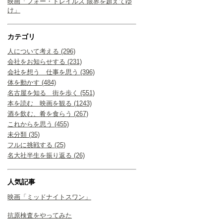
映画「フォー・トレイルズ 限界を超えてゆ
け」
カテゴリ
人について考える (296)
会社をお知らせする (231)
会社を想う 仕事を思う (396)
体を動かす (484)
名古屋を知る 街を歩く (551)
本を読む 映画を観る (1243)
酒を飲む、肴を食らう (267)
これからを思う (455)
未分類 (35)
フルに挑戦する (25)
名大社半生を振り返る (26)
人気記事
映画「ミッドナイトスワン」
抗原検査をやってみた