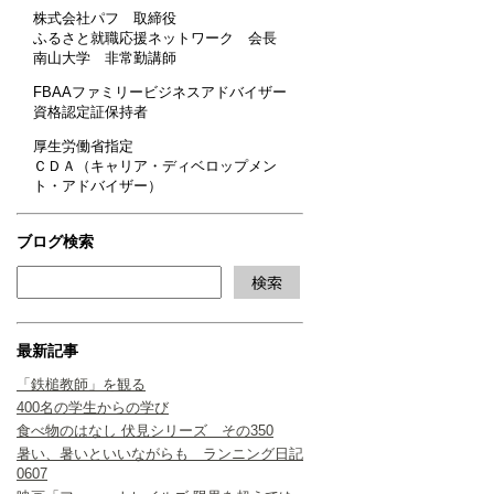
株式会社パフ 取締役
ふるさと就職応援ネットワーク 会長
南山大学 非常勤講師
FBAAファミリービジネスアドバイザー
資格認定証保持者
厚生労働省指定
ＣＤＡ（キャリア・ディベロップメン
ト・アドバイザー）
ブログ検索
最新記事
「鉄槌教師」を観る
400名の学生からの学び
食べ物のはなし 伏見シリーズ その350
暑い、暑いといいながらも ランニング日記
0607