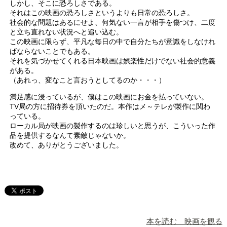
しかし、そこに恐ろしさである。
それはこの映画の恐ろしさというよりも日常の恐ろしさ。
社会的な問題はあるにせよ、何気ない一言が相手を傷つけ、二度
と立ち直れない状況へと追い込む。
この映画に限らず、平凡な毎日の中で自分たちが意識をしなけれ
ばならないことでもある。
それを気づかせてくれる日本映画は娯楽性だけでない社会的意義
がある。
（あれっ、変なこと言おうとしてるのか・・・）
満足感に浸っているが、僕はこの映画にお金を払っていない。
TV局の方に招待券を頂いたのだ。本作はメ～テレが製作に関わ
っている。
ローカル局が映画の製作するのは珍しいと思うが、こういった作
品を提供するなんて素敵じゃないか。
改めて、ありがとうございました。
本を読む 映画を観る