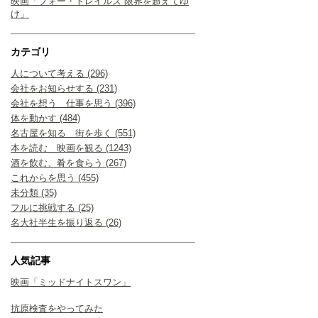
映画「フォー・トレイルズ 限界を超えてゆ
け」
カテゴリ
人について考える (296)
会社をお知らせする (231)
会社を想う 仕事を思う (396)
体を動かす (484)
名古屋を知る 街を歩く (551)
本を読む 映画を観る (1243)
酒を飲む、肴を食らう (267)
これからを思う (455)
未分類 (35)
フルに挑戦する (25)
名大社半生を振り返る (26)
人気記事
映画「ミッドナイトスワン」
抗原検査をやってみた