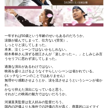
一年すれば50歳という年齢のせいもあるのだろうか。
涙腺が緩んでしまって、仕方ない(苦笑）。
しっとりと涙してしまった。
本来、泣くシーンではないかもしれない。
樹木希林さん演ずる徳江さんが「楽しかった～。」としみじみ言
うセリフに思わず涙してしまった。
過激な演出があるわけではない。
映画を盛り上げるようなイヤらしいシーンは省かれている。
(エッチなシーンのことではありません）
無理やり感動させようとか、涙を流させようというシーンが省か
れ、
かなり抑えた演出になっていると思う。
それがこの映画の魅力ではないだろうか。
河瀬直美監督は玄人好みの監督だろう。
国内の評価よりも海外での評価の方が高く、商業的にはイマイ