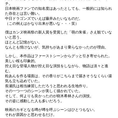
チ。
日本映画ファンでの知名度はあったとしても、一般的には知られ
た存在とは言い難い。
中日ドラゴンズでいえば藤井みたいなものだ。
（この例えはかなり出来が悪いな・・・笑）
僕はカンヌ映画祭の新人賞を受賞した「萌の朱雀」さえ観ていな
いと思う。
ほとんど記憶がない。
なんとも情けないが、気持ちがあまり乗らなかったのが理由。
しかし、本作品はファーストシーンからグッと引き寄せられた。
美しい桜も印象的。
控え目な登場人物が控え目な演技をしながら、物語は淡々と進
む。
粒あんを作る場面は、その香りがこちらまで届きそうなくらい湯
気も立ち込めていた。
長瀬氏は相当練習しただろうと思われる生地作り。
その一つ一つのシーンが美しく描かれていた。
そして、何よりも良かったのが樹木希林さんの演技。
その姿に感動した人も多いだろう。
映画のカギとなる噂が噂を呼ぶシーンはひとつもない。
それが原因かと思わせるだけ。