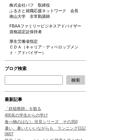
株式会社パフ 取締役
ふるさと就職応援ネットワーク 会長
南山大学 非常勤講師
FBAAファミリービジネスアドバイザー
資格認定証保持者
厚生労働省指定
ＣＤＡ（キャリア・ディベロップメン
ト・アドバイザー）
ブログ検索
最新記事
「鉄槌教師」を観る
400名の学生からの学び
食べ物のはなし 伏見シリーズ その350
暑い、暑いといいながらも ランニング日記
0607