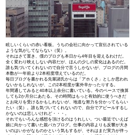
眩しいくらいの赤い看板。うちの会社に向かって宣伝されている
ような気がしてならない（笑）。
それはさて置き、僕のブログも本日から4年目を迎えるわけだ。
全く変わり映えしない内容だが、ほんの少しの変化はあるのだ。
誰も気づいてくれないので自分で言うしかないが、ブログの月間
本数が一年前より2本程度増えているのだ。
毎日ブログを書かれる先輩諸氏からは「アホくさ」としか思われ
ないかもしれないが、この2本程度が案外辛かったりする。
年間通してみると40本以上余分に書いている。今のペースで換算
しても2か月分にあたる。その時間はもっと有効的に使うべきだ
とお叱りを受けるかもしれないが、地道な努力を分かってもらい
たい（笑）。誰も気づいてくれないので、自分でアピールするし
かないのは悲しいけれど・・・。
それでもいろんな感想を頂けるのはうれしい。つい最近でいえば
娘に向かって書いた親バカブログ。仕事の内容よりも反響が大き
いのはいかがなものかという気もするが、それはまだ実力が伴っ