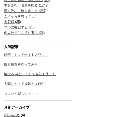
本を読む 映画を観る (1242)
酒を飲む、肴を食らう (267)
これからを思う (455)
未分類 (35)
フルに挑戦する (25)
名大社半生を振り返る (26)
人気記事
映画「ミッドナイトスワン」
抗原検査をやってみた
熔ける 再び そして会社も失った
人間にとって成熟とは何か
ちょっと寂しい・・・。
月別アーカイブ
2026年8月
(4)