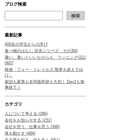
ブログ検索
最新記事
400名の学生からの学び
食べ物のはなし 伏見シリーズ その350
暑い、暑いといいながらも ランニング日記
0607
映画「フォー・トレイルズ 限界を超えてゆ
け」
家訓も家憲も非同族幹部も大切！ Day2も無
事終了！
カテゴリ
人について考える (296)
会社をお知らせする (231)
会社を想う 仕事を思う (396)
体を動かす (484)
名古屋を知る 街を歩く (551)