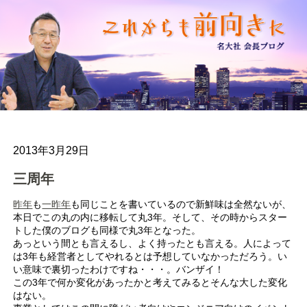
2013年3月29日
三周年
昨年
も
一昨年
も同じことを書いているので新鮮味は全然ないが、
本日でこの丸の内に移転して丸3年。そして、その時からスター
トした僕のブログも同様で丸3年となった。
あっという間とも言えるし、よく持ったとも言える。人によって
は3年も経営者としてやれるとは予想していなかっただろう。い
い意味で裏切ったわけですね・・・。バンザイ！
この3年で何か変化があったかと考えてみるとそんな大した変化
はない。