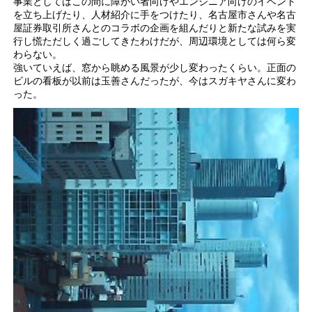
事業としてはこの間に障がい者向けやエンジニア向けのイベント
を立ち上げたり、人材紹介に手をつけたり、名古屋市さんや名古
屋証券取引所さんとのコラボの企画を組んだりと新たな試みを実
行し慌ただしく過ごしてきたわけだが、周辺環境としては何ら変
わらない。
強いていえば、窓から眺める風景が少し変わったくらい。正面の
ビルの看板が以前は玉善さんだったが、今はスガキヤさんに変わ
った。