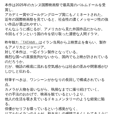
本作は2025年のカンヌ国際映画祭で最高賞のパルムドールを受
賞し、
アカデミー賞やゴールデングローブ賞にもノミネートされた。
近年の国際映画祭を見ていると、社会性の濃くメッセージ性の強
い作品が選ばれやすい。
そんなふうに感じるが、アメリカから見た外国作品だからか。
今回もイランという国の今を切り取った濃密な人間ドラマ。
昨年観た
「TATAMI」
はイラン当局から上映禁止を食らい、製作
もアメリカとジョージア。
対して本作は、一応イラン製作となっている。
痛烈な国への直接批判がないから、国内でも上映が許されている
のだろうか。
だが、物語の根底に流れる空気感からは社会の歪みや閉塞感がひ
しひしと伝わる。
特筆すべきは、ワンシーンがかなりの長回しで構成されている
点。
カメラが人物を追いながら、執拗なまでに撮り続けていく。
その手法のおかげで、映画を観ているというより、
他人の生活を覗き見ているドキュメンタリーのような錯覚に陥
る。
俳優がセリフを喋っているという感覚がなく、
リアルなイランの人々が、剥き出しの感情でまくしたてるように