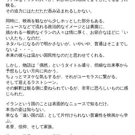
映る。
その迫力にはただただ呑み込まれるしかない。
同時に、映画を観ながら少しホッとした部分もある。
ニュースなどで流れる政治的なイメージとは裏腹に、
描かれる一般的なイランの人々は情に厚く、お節介なほどに「い
い人たち」なのだ。
ネタバレになるので明かさないが、いやいや、普通はそこまでし
ないよ・・・。
本来の彼らは温かい国民性なのだと思わせてくれる。
しかし、物語は「偶然」というタイトル通り、些細な出来事から
予想もしない方向に向かう。
ちょっとマヌケな気もするが、それがユーモラスに繋がる。
そして迎えるラストシーン。
その解釈は観る側に委ねられているが、非常に恐ろしいものに感
じられた。
イランという国のことは表面的なニュースで知るだけ。
本当の姿は知らない。
単なる「遠い国の話」として片付けられない普遍性を映画から学
ぶ。
名誉、信仰、そして家族。