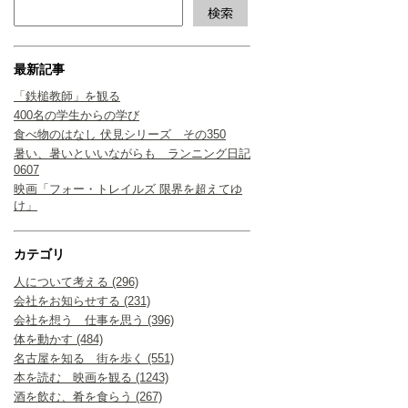
最新記事
「鉄槌教師」を観る
400名の学生からの学び
食べ物のはなし 伏見シリーズ その350
暑い、暑いといいながらも ランニング日記
0607
映画「フォー・トレイルズ 限界を超えてゆ
け」
カテゴリ
人について考える (296)
会社をお知らせする (231)
会社を想う 仕事を思う (396)
体を動かす (484)
名古屋を知る 街を歩く (551)
本を読む 映画を観る (1243)
酒を飲む、肴を食らう (267)