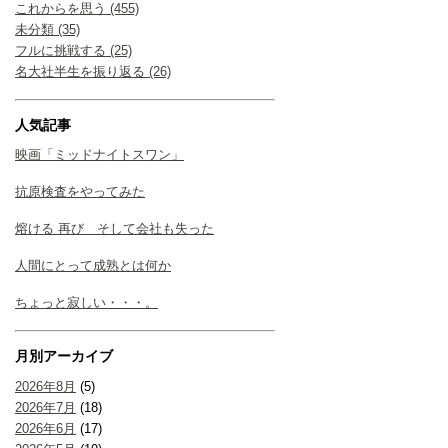
これからを思う (455)
未分類 (35)
フルに挑戦する (25)
名大社半生を振り返る (26)
人気記事
映画「ミッドナイトスワン」
抗原検査をやってみた
熔ける 再び そして会社も失った
人間にとって成熟とは何か
ちょっと寂しい・・・。
月別アーカイブ
2026年8月
(5)
2026年7月
(18)
2026年6月
(17)