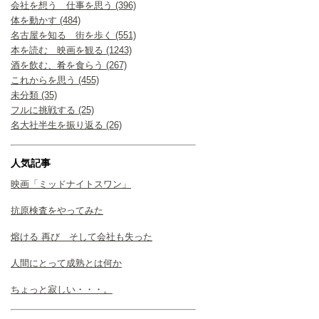
会社を想う 仕事を思う (396)
体を動かす (484)
名古屋を知る 街を歩く (551)
本を読む 映画を観る (1243)
酒を飲む、肴を食らう (267)
これからを思う (455)
未分類 (35)
フルに挑戦する (25)
名大社半生を振り返る (26)
人気記事
映画「ミッドナイトスワン」
抗原検査をやってみた
熔ける 再び そして会社も失った
人間にとって成熟とは何か
ちょっと寂しい・・・。