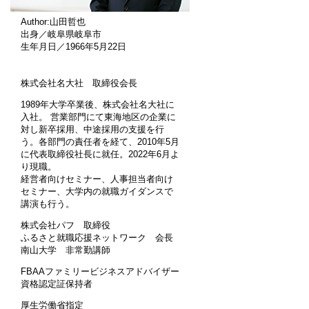
Author:山田哲也
出身／岐阜県岐阜市
生年月日／1966年5月22日
株式会社名大社 取締役会長
1989年大学卒業後、株式会社名大社に
入社。 営業部門にて東海地区の企業に
対し新卒採用、中途採用の支援を行
う。各部門の責任者を経て、2010年5月
に代表取締役社長に就任。2022年6月よ
り現職。
経営者向けセミナー、人事担当者向け
セミナー、大学内の就職ガイダンスで
講演も行う。
株式会社パフ 取締役
ふるさと就職応援ネットワーク 会長
南山大学 非常勤講師
FBAAファミリービジネスアドバイザー
資格認定証保持者
厚生労働省指定