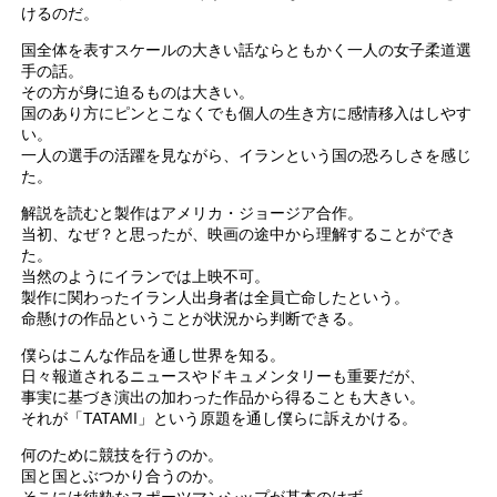
けるのだ。
国全体を表すスケールの大きい話ならともかく一人の女子柔道選
手の話。
その方が身に迫るものは大きい。
国のあり方にピンとこなくでも個人の生き方に感情移入はしやす
い。
一人の選手の活躍を見ながら、イランという国の恐ろしさを感じ
た。
解説を読むと製作はアメリカ・ジョージア合作。
当初、なぜ？と思ったが、映画の途中から理解することができ
た。
当然のようにイランでは上映不可。
製作に関わったイラン人出身者は全員亡命したという。
命懸けの作品ということが状況から判断できる。
僕らはこんな作品を通し世界を知る。
日々報道されるニュースやドキュメンタリーも重要だが、
事実に基づき演出の加わった作品から得ることも大きい。
それが「TATAMI」という原題を通し僕らに訴えかける。
何のために競技を行うのか。
国と国とぶつかり合うのか。