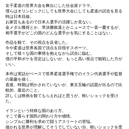
女子柔道の世界大会を舞台にした社会派ドラマ。
僕らはオリンピックにしても世界大会にしても柔道の試合を見る
時は日本目線。
お家芸もあるので日本人選手の活躍しか見ない。
金メダル獲得とか、準決勝敗退とかニュースで一喜一憂するが、
相手選手がどこの国のどんな選手かを気にすることはない。
作品を観て、その視点を反省した。
今や柔道は世界各国で頂点を目指すスポーツ。
そして様々な国の事情を抱えながら試合に臨む。
僕の平和ボケを否定はしないが、もっと高い視点で観戦した方が
いい。
本作は実話がベースで世界柔道選手権でのイラン代表選手や監督
の葛藤を描く。
直接、時期は明かされていないが、東京五輪の話題が出るので比
較的、最近のこと。
詳しくは映画を観てもらえればと思うが、軽いショックを受け
た。
イランという特殊な国のあり方。
そこで暮らす国民の関わり方や感情。
シンプルに勝利を求めて闘うアスリートの苦悩。
描かれる世界が理解してそうでしていない分、軽いショックを受