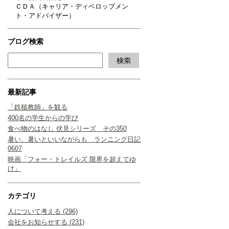
ＣＤＡ（キャリア・ディベロップメン
ト・アドバイザー）
ブログ検索
最新記事
「鉄槌教師」を観る
400名の学生からの学び
食べ物のはなし 伏見シリーズ その350
暑い、暑いといいながらも ランニング日記
0607
映画「フォー・トレイルズ 限界を超えてゆ
け」
カテゴリ
人について考える (296)
会社をお知らせする (231)