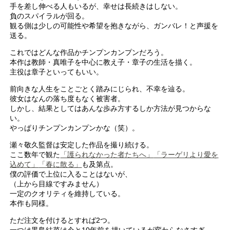
手を差し伸べる人もいるが、幸せは長続きはしない。
負のスパイラルが回る。
観る側は少しの可能性や希望を抱きながら、ガンバレ！と声援を
送る。
これではどんな作品かチンプンカンプンだろう。
本作は教師・真唯子を中心に教え子・章子の生活を描く。
主役は章子といってもいい。
前向きな人生をことごとく踏みにじられ、不幸を辿る。
彼女はなんの落ち度もなく被害者。
しかし、結果としてはあんな歩み方するしか方法が見つからな
い。
やっぱりチンプンカンプンかな（笑）。
瀬々敬久監督は安定した作品を撮り続ける。
ここ数年で観た
「護られなかった者たちへ」
「ラーゲリより愛を
込めて」
「春に散る」
も及第点。
僕の評価で上位に入ることはないが、
（上から目線ですみません）
一定のクオリティを維持している。
本作も同様。
ただ注文を付けるとすれば2つ。