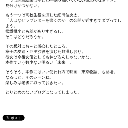
一つは黒島結菜は今と10年前を描いているが変わらなさすぎ。
見分けがつかない。
もう一つは高校生役を演じた細田佳央太。
「人はなぜラブレターを書くのか」
の公開が近すぎてダブってし
まう。
松坂桃李とも差がありすぎるし。
そこはどうだろうか。
その反対にお～と感心したところ。
章子の友達・亜里沙役を演じた野澤しおり。
彼女は今後女優としても伸びるんじゃないかな。
本作でいう数少ない明るい「未来」。
そうそう、本作にはいい使われ方で映画「東京物語」も登場。
なるほど、そのシーンね。
楽しみは老後に取っておきたい。
とりとめのないブログになってしまった。