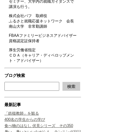
セミナー、大学内の就職ガイダンスで
講演も行う。
株式会社パフ 取締役
ふるさと就職応援ネットワーク 会長
南山大学 非常勤講師
FBAAファミリービジネスアドバイザー
資格認定証保持者
厚生労働省指定
ＣＤＡ（キャリア・ディベロップメン
ト・アドバイザー）
ブログ検索
最新記事
「鉄槌教師」を観る
400名の学生からの学び
食べ物のはなし 伏見シリーズ その350
暑い、暑いといいながらも ランニング日記