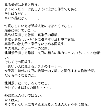
観る価値はあると思う。
多くのレビューにあるように泣ける作品でもある。
それはなぜか。
辛い作品だから・・・。
忖度なしにいえば登場人物のほぼろくでなし。
順番に挙げていこう。
黒島結菜演じる教師・真唯子の母親。
真唯子を怪しいバイトに引きずり込む中年女性。
真唯子の教え子・章子をいじめる同級生。
その母親とクレーマーの父親。
北川景子演じる母親・文乃の相方の暴力シェフ。特にこいつは酷
い。
そしてその同級生。
一見いい人に見えるホテルのオーナー。
女子高生時代の文乃の代議士の父親。と関係する大物政治家。
だから辛くなるのだ。
北川景子だって、ろくでなし。
それでいえば2人の娘も・・・。
外部環境のせいではない。
全ては人。
ろくでもない人に巻き込まれると普通の人も不幸に陥る。