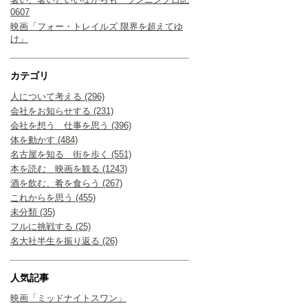
0607
映画「フォー・トレイルズ 限界を超えてゆ
け」
カテゴリ
人について考える (296)
会社をお知らせする (231)
会社を想う 仕事を思う (396)
体を動かす (484)
名古屋を知る 街を歩く (551)
本を読む 映画を観る (1243)
酒を飲む、肴を食らう (267)
これからを思う (455)
未分類 (35)
フルに挑戦する (25)
名大社半生を振り返る (26)
人気記事
映画「ミッドナイトスワン」