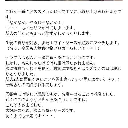
これが一番のおススメもんじゃでＴＶにも取り上げられたようで
す。
「なかなか、やるじゃないか！」
ついいつものセリフが出てしまいます。
新人の前だとちょっと恥ずかしかったりします。
生姜の香りが効き、またホワイトソースが絶妙にマッチします。
（おっ、今回も人気食べ物ブロガーらしいぞ・・・）
ヘラでつつき合い一緒に食べるのもいいものです。
しかし、もんじゃだけではお腹は満たされません。
次に海鮮もんじゃを食べ、最後に塩焼きそばで〆てこの日は終わ
りとなりました。
新人2人に面倒くさいことを沢山言ったかと思いますが、もんじ
ゃ焼きなので許されるでしょう。
円頓寺には珍しい業態ですが、お店を出ることは満席でした。
近くのこのようなお店があるのもいいですね。
ごちそうさまでした。
大好評のため、次回も夜シリーズです。
あくまでも予定です・・・。