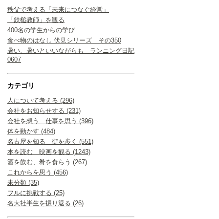
秩父で考える「未来につなぐ経営」
「鉄槌教師」を観る
400名の学生からの学び
食べ物のはなし 伏見シリーズ その350
暑い、暑いといいながらも ランニング日記
0607
カテゴリ
人について考える (296)
会社をお知らせする (231)
会社を想う 仕事を思う (396)
体を動かす (484)
名古屋を知る 街を歩く (551)
本を読む 映画を観る (1243)
酒を飲む、肴を食らう (267)
これからを思う (456)
未分類 (35)
フルに挑戦する (25)
名大社半生を振り返る (26)