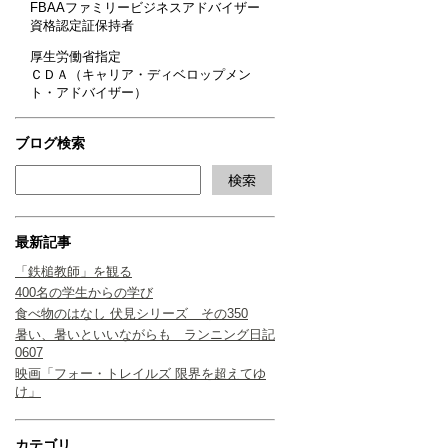
FBAAファミリービジネスアドバイザー
資格認定証保持者
厚生労働省指定
ＣＤＡ（キャリア・ディベロップメン
ト・アドバイザー）
ブログ検索
最新記事
「鉄槌教師」を観る
400名の学生からの学び
食べ物のはなし 伏見シリーズ その350
暑い、暑いといいながらも ランニング日記
0607
映画「フォー・トレイルズ 限界を超えてゆ
け」
カテゴリ