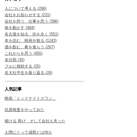
人について考える (296)
会社をお知らせする (231)
会社を想う 仕事を思う (396)
体を動かす (484)
名古屋を知る 街を歩く (551)
本を読む 映画を観る (1243)
酒を飲む、肴を食らう (267)
これからを思う (455)
未分類 (35)
フルに挑戦する (25)
名大社半生を振り返る (26)
人気記事
映画「ミッドナイトスワン」
抗原検査をやってみた
熔ける 再び そして会社も失った
人間にとって成熟とは何か