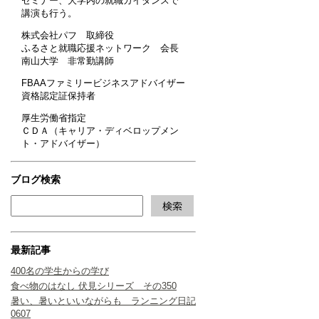
セミナー、大学内の就職ガイダンスで
講演も行う。
株式会社パフ 取締役
ふるさと就職応援ネットワーク 会長
南山大学 非常勤講師
FBAAファミリービジネスアドバイザー
資格認定証保持者
厚生労働省指定
ＣＤＡ（キャリア・ディベロップメン
ト・アドバイザー）
ブログ検索
最新記事
400名の学生からの学び
食べ物のはなし 伏見シリーズ その350
暑い、暑いといいながらも ランニング日記
0607