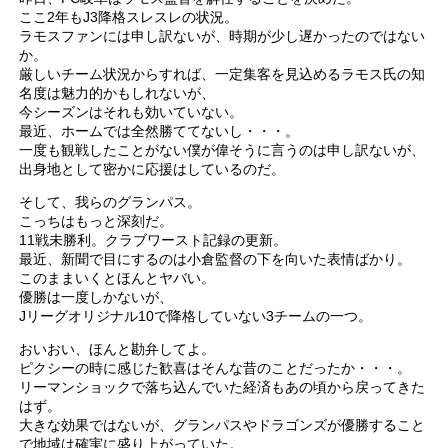
ここ2年もJ3降格スレスレの状況。
ラモスファンには申し訳ないが、時期が少し遅かったのではない
か。
厳しいチーム状況からすれば、一定集客を見込めるラモス氏の知
名度は魅力的かもしれないが、
今シーズンはそれも効いていない。
最近、ホームでは全然勝ててないし・・・。
一度も観戦したことがない僕が偉そうに言うのは申し訳ないが、
出身地として密かに応援はしているのだ。
そして、我らのグランパス。
こっちはもっと深刻だ。
11戦未勝利。クラブワースト記録の更新。
最近、新聞で目にするのは小倉監督の下を向いた表情ばかり。
このままいくとほんとヤバい。
優勝は一度しかないが、
Jリーグオリジナル10で降格していない3チームの一つ。
おいおい、ほんと勘弁してよ。
ピクシーの時に感じた歓喜はそんな昔のことだったか・・・。
リーマンショックで落ち込んでいた経済もあの頃から戻ってきた
はず。
大きな効果ではないが、グランパスやドラゴンズが優勝すること
で地域は確実に盛り上がっていた。