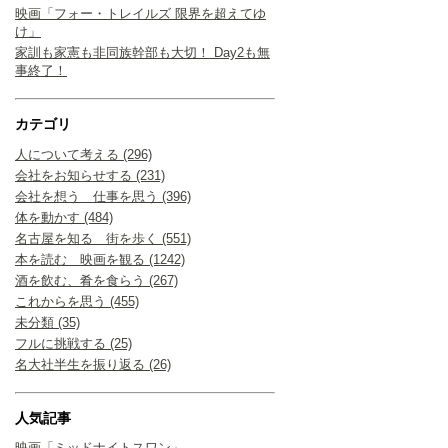
映画「フォー・トレイルズ 限界を超えてゆ
け」
家訓も家憲も非同族幹部も大切！ Day2も無
事終了！
カテゴリ
人について考える (296)
会社をお知らせする (231)
会社を想う 仕事を思う (396)
体を動かす (484)
名古屋を知る 街を歩く (551)
本を読む 映画を観る (1242)
酒を飲む、肴を食らう (267)
これからを思う (455)
未分類 (35)
フルに挑戦する (25)
名大社半生を振り返る (26)
人気記事
映画「ミッドナイトスワン」