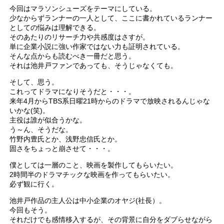
今回はマラソンシューズをテーマにしている。
少なからずランナーの一人として、ここに書かれているランナー
としての悩みは理解できる。
そのあたりのリサーチ力や共感度はさすが。
単に企業小説に強い作家ではない力も証明されている。
そんな点からも読むべき一冊だと思う。
それは池井戸ファンであっても、そうじゃなくても。
そして、思う。
これってドラマになりそうだと・・・。
来年4月からTBS系日曜21時からのドラマで放映されるんじゃな
いかな(笑)。
主役は誰が似合うかな。
う～ん、そうだな。
竹野内豊氏とか、浅野忠信氏とか。
固さをちょっと崩させて・・・。
僕としては一層のこと、映画を製作してもらいたい。
2時間半のドラマチックな映画を作ってもらいたい。
必ず観に行く。
池井戸作品の主人公は中小企業のオヤジ(社長）。
今回もそう。
それだけでも感情移入するが、その背景に自分をダブらせながら