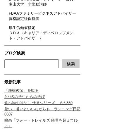
南山大学 非常勤講師
FBAAファミリービジネスアドバイザー
資格認定証保持者
厚生労働省指定
ＣＤＡ（キャリア・ディベロップメン
ト・アドバイザー）
ブログ検索
最新記事
「鉄槌教師」を観る
400名の学生からの学び
食べ物のはなし 伏見シリーズ その350
暑い、暑いといいながらも ランニング日記
0607
映画「フォー・トレイルズ 限界を超えてゆ
け」