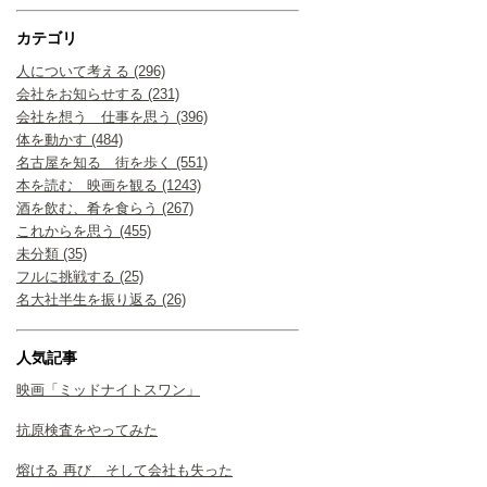
カテゴリ
人について考える (296)
会社をお知らせする (231)
会社を想う 仕事を思う (396)
体を動かす (484)
名古屋を知る 街を歩く (551)
本を読む 映画を観る (1243)
酒を飲む、肴を食らう (267)
これからを思う (455)
未分類 (35)
フルに挑戦する (25)
名大社半生を振り返る (26)
人気記事
映画「ミッドナイトスワン」
抗原検査をやってみた
熔ける 再び そして会社も失った