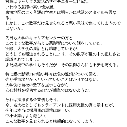
対象はキャリタス就活の学生モニター1,145名。
いわゆる意識の高い優秀層。
東海地区のごく普通の学生とは明らかに就活のスタイルも異な
る。
しかし、この数字だけ見せられると悪い意味で焦ってしまうので
はないか。
先日も大学のキャリアセンターの方と
このような数字が与える悪影響について話をしていた。
実際、大学側の集計とは乖離しているが、
どうしても報道されることにより、その数字が世の中の正しさと
認識されてしまう。
まだ継続中の学生もそうだが、その親御さんにも不安を与える。
特に親の影響力の強い昨今は負の連鎖がついて回る。
売り手市場だからといっていいことばかりではない。
大学側は自校の数字を提示しながら、
安心材料を提供するのだが簡単ではないようだ。
それは採用する企業側もそう。
今、名大社としてもクライアントに採用支援の真っ最中だが、
今年は本当に採用側の環境は厳しい。
中小企業はより厳しい。
こんな数字を見せられると絶望的になってしまう。