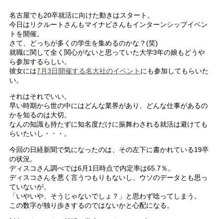
名古屋でも20卒就活に向けた動きはスタート。
今日はリクルートさんもマイナビさんもインターンシップイベン
トを開催。
さて、どっちが多くの学生を集めるのかな？(笑)
就職に関して全く関心がないと思っていた大学3年の娘もどうや
ら参加するらしい。
彼女には
7月3日開催する名大社のイベント
にも参加してもらいた
い。
それはそれでいい。
早い時期から世の中にはどんな業界があり、どんな仕事があるの
かを知るのは大切。
なんの知識も持たずに知名度だけに振舞わされる就活は避けても
らいたいし・・・。
今回の日経新聞で気になったのは、その左下に書かれている19卒
の状況。
ディスコさん調べでは6月1日時点で内定率は65.7％。
ディスコさんを悪く言うつもりもないし、ウソのデータとも思っ
ていないが、
「いやいや、そうじゃないでしょ？」と思わず唸ってしまう。
この数字が独り歩きするのではないかと心配になる。