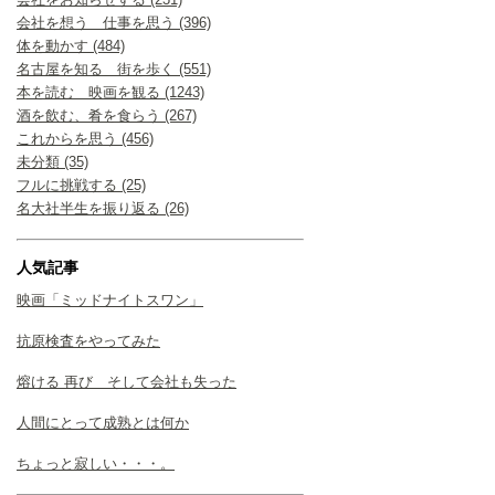
会社を想う 仕事を思う (396)
体を動かす (484)
名古屋を知る 街を歩く (551)
本を読む 映画を観る (1243)
酒を飲む、肴を食らう (267)
これからを思う (456)
未分類 (35)
フルに挑戦する (25)
名大社半生を振り返る (26)
人気記事
映画「ミッドナイトスワン」
抗原検査をやってみた
熔ける 再び そして会社も失った
人間にとって成熟とは何か
ちょっと寂しい・・・。