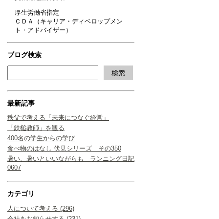
厚生労働省指定
ＣＤＡ（キャリア・ディベロップメン
ト・アドバイザー）
ブログ検索
最新記事
秩父で考える「未来につなぐ経営」
「鉄槌教師」を観る
400名の学生からの学び
食べ物のはなし 伏見シリーズ その350
暑い、暑いといいながらも ランニング日記
0607
カテゴリ
人について考える (296)
会社をお知らせする (231)