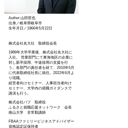
Author:山田哲也
出身／岐阜県岐阜市
生年月日／1966年5月22日
株式会社名大社 取締役会長
1989年大学卒業後、株式会社名大社に
入社。 営業部門にて東海地区の企業に
対し新卒採用、中途採用の支援を行
う。各部門の責任者を経て、2010年5月
に代表取締役社長に就任。2022年6月よ
り現職。
経営者向けセミナー、人事担当者向け
セミナー、大学内の就職ガイダンスで
講演も行う。
株式会社パフ 取締役
ふるさと就職応援ネットワーク 会長
南山大学 非常勤講師
FBAAファミリービジネスアドバイザー
資格認定証保持者