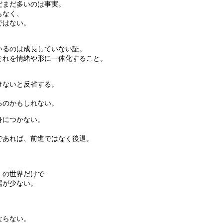
だまだ多いのは事実。
もなく、
ではない。
いるのは成長していない証。
それを情緒や形に一体化すること。
けないと反省する。
るのかもしれない。
身につかない。
であれば、前進ではなく後退。
。
」の世界だけで
場が少ない。
ならない。