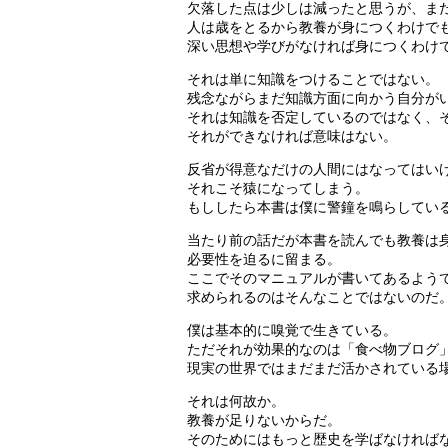
欠落した点は少しは減ったと思うが、ま
人は歳をとるから教養が身につくわけで
深い思想や学びがなければ身につくわけ
それは単に知識をつけることではない。
残念ながらまだ知識方面に向かう自分が
それは知識を否定しているのではなく、
それができなければ意味はない。
反省が得意なだけの人間にはなってはい
それこそ猿になってしまう。
もししたら本書は僕に警鐘を鳴らしてい
当たり前の話だが本書を読んでも教養は
必要性を迫るに留まる。
ここでそのマニュアルが書いてあるよう
求められるのはそんなことではないのだ
僕は基本的に嗅覚で生きている。
ただそれが効果的なのは「食べ物ブログ
現実の世界ではまだまだ活かされている
それは何故か。
教養が足りないからだ。
そのためにはもっと歴史を学ばなければ