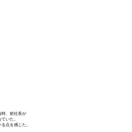
当時、前社長が
めていた。
いる点を感じた。