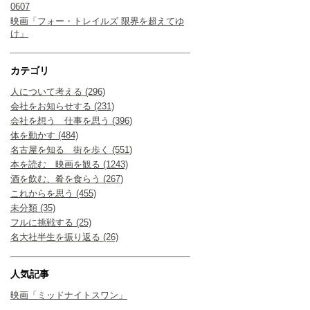
0607
映画「フォー・トレイルズ 限界を超えてゆ
け」
カテゴリ
人について考える (296)
会社をお知らせする (231)
会社を想う 仕事を思う (396)
体を動かす (484)
名古屋を知る 街を歩く (551)
本を読む 映画を観る (1243)
酒を飲む、肴を食らう (267)
これからを思う (455)
未分類 (35)
フルに挑戦する (25)
名大社半生を振り返る (26)
人気記事
映画「ミッドナイトスワン」