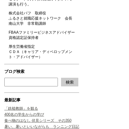
講演も行う。
株式会社パフ 取締役
ふるさと就職応援ネットワーク 会長
南山大学 非常勤講師
FBAAファミリービジネスアドバイザー
資格認定証保持者
厚生労働省指定
ＣＤＡ（キャリア・ディベロップメン
ト・アドバイザー）
ブログ検索
最新記事
「鉄槌教師」を観る
400名の学生からの学び
食べ物のはなし 伏見シリーズ その350
暑い、暑いといいながらも ランニング日記