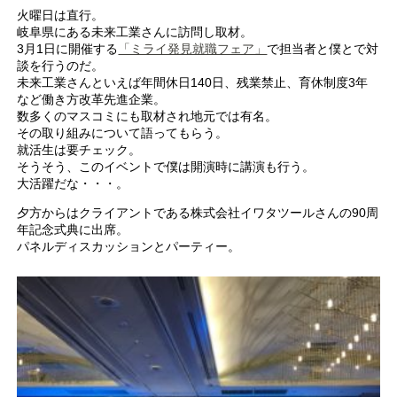
火曜日は直行。
岐阜県にある未来工業さんに訪問し取材。
3月1日に開催する
「ミライ発見就職フェア」
で担当者と僕とで対
談を行うのだ。
未来工業さんといえば年間休日140日、残業禁止、育休制度3年
など働き方改革先進企業。
数多くのマスコミにも取材され地元では有名。
その取り組みについて語ってもらう。
就活生は要チェック。
そうそう、このイベントで僕は開演時に講演も行う。
大活躍だな・・・。
夕方からはクライアントである株式会社イワタツールさんの90周
年記念式典に出席。
パネルディスカッションとパーティー。