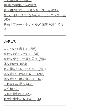
「鉄槌教師」を観る
400名の学生からの学び
食べ物のはなし 伏見シリーズ その350
暑い、暑いといいながらも ランニング日記
0607
映画「フォー・トレイルズ 限界を超えてゆ
け」
カテゴリ
人について考える (296)
会社をお知らせする (231)
会社を想う 仕事を思う (396)
体を動かす (484)
名古屋を知る 街を歩く (551)
本を読む 映画を観る (1243)
酒を飲む、肴を食らう (267)
これからを思う (455)
未分類 (35)
フルに挑戦する (25)
名大社半生を振り返る (26)