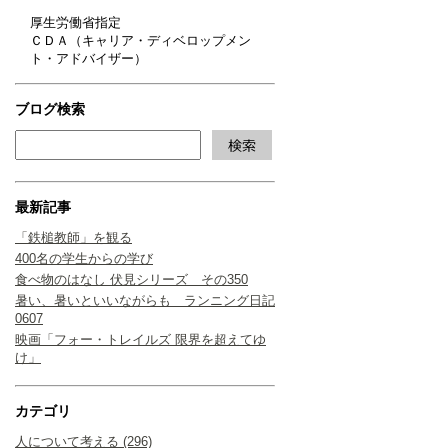
厚生労働省指定
ＣＤＡ（キャリア・ディベロップメン
ト・アドバイザー）
ブログ検索
最新記事
「鉄槌教師」を観る
400名の学生からの学び
食べ物のはなし 伏見シリーズ その350
暑い、暑いといいながらも ランニング日記
0607
映画「フォー・トレイルズ 限界を超えてゆ
け」
カテゴリ
人について考える (296)