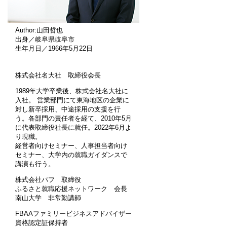
Author:山田哲也
出身／岐阜県岐阜市
生年月日／1966年5月22日
株式会社名大社 取締役会長
1989年大学卒業後、株式会社名大社に
入社。 営業部門にて東海地区の企業に
対し新卒採用、中途採用の支援を行
う。各部門の責任者を経て、2010年5月
に代表取締役社長に就任。2022年6月よ
り現職。
経営者向けセミナー、人事担当者向け
セミナー、大学内の就職ガイダンスで
講演も行う。
株式会社パフ 取締役
ふるさと就職応援ネットワーク 会長
南山大学 非常勤講師
FBAAファミリービジネスアドバイザー
資格認定証保持者