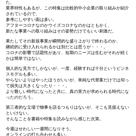
た。
業界特性もあるが、この特集は比較的中小企業の取り組みが紹介
されているので、
参考にしやすい面は多い。
アフターコロナなのかウイズコロナなのかはともかく、
新たな事業への取り組みはその姿勢だけでもいい刺激だ。
果たしてその新規事業が瞬間的な盛り上がりで終わるのか、
継続的に受け入れられるかは別だとは思うが・・・。
コロナの影響で話題性があり、短期のニーズは生むがそれが続く
かは簡単ではない。
個人的な見方でしかないが、一度、経験すれば十分というビジネ
スモデルも多い。
やらないよりはやったほうがいいが、単純な代替案だけでは却っ
て損失は大きくなったり・・・。
より難しい時代になったと共に、真の実力が求められる時代にな
ったのだろう。
第三者的な立場で物事を語るつもりはないが、そこも見据えない
といけない。
そんなことを書籍や特集を読みながら感じた次第。
今週はせわしい一週間になりそう。
オンラインの打ち合わせも多い。