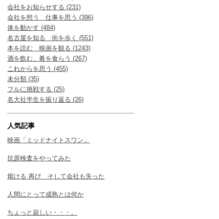
会社をお知らせする (231)
会社を想う 仕事を思う (396)
体を動かす (484)
名古屋を知る 街を歩く (551)
本を読む 映画を観る (1243)
酒を飲む、肴を食らう (267)
これからを思う (455)
未分類 (35)
フルに挑戦する (25)
名大社半生を振り返る (26)
人気記事
映画「ミッドナイトスワン」
抗原検査をやってみた
熔ける 再び そして会社も失った
人間にとって成熟とは何か
ちょっと寂しい・・・。