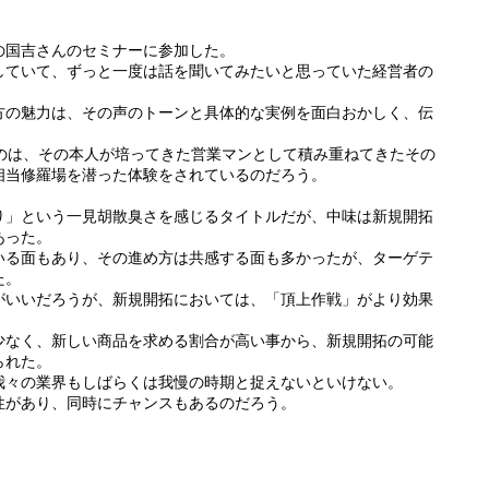
の国吉さんのセミナーに参加した。
していて、ずっと一度は話を聞いてみたいと思っていた経営者の
方の魅力は、その声のトーンと具体的な実例を面白おかしく、伝
いのは、その本人が培ってきた営業マンとして積み重ねてきたその
相当修羅場を潜った体験をされているのだろう。
り」という一見胡散臭さを感じるタイトルだが、中味は新規開拓
あった。
いる面もあり、その進め方は共感する面も多かったが、ターゲテ
た。
がいいだろうが、新規開拓においては、「頂上作戦」がより効果
少なく、新しい商品を求める割合が高い事から、新規開拓の可能
られた。
我々の業界もしばらくは我慢の時期と捉えないといけない。
性があり、同時にチャンスもあるのだろう。