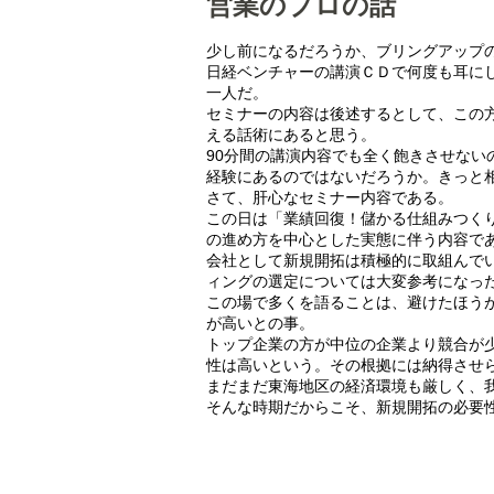
営業のプロの話
少し前になるだろうか、ブリングアップ
日経ベンチャーの講演ＣＤで何度も耳に
一人だ。
セミナーの内容は後述するとして、この
える話術にあると思う。
90分間の講演内容でも全く飽きさせな
経験にあるのではないだろうか。きっと
さて、肝心なセミナー内容である。
この日は「業績回復！儲かる仕組みつく
の進め方を中心とした実態に伴う内容で
会社として新規開拓は積極的に取組んで
ィングの選定については大変参考になっ
この場で多くを語ることは、避けたほう
が高いとの事。
トップ企業の方が中位の企業より競合が
性は高いという。その根拠には納得させ
まだまだ東海地区の経済環境も厳しく、
そんな時期だからこそ、新規開拓の必要