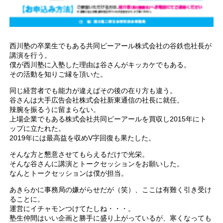
西川塾の卒業生でもある共同ピーアール株式会社の谷鉄也社長が
講演を行う。
僕が西川塾に入塾した理由は谷さんがキッカケでもある。
その活動を知りご縁を頂いた。
同じ経営者でも能力が違えばその後の在り方も違う。
谷さんは大手広告会社株式会社新東通信の社長に就任。
辣腕を振るうに留まらない。
上場企業でもある株式会社共同ピーアールを買収し2015年にト
ップに立たれた。
2019年には最高益を収めV字回復も果たした。
そんな方と懇意させてもらえるだけで光栄。
そんな谷さんに講演とトークセッションをお願いした。
なんとトークセッションは僕が担当。
あきらかに事務局の嫌がらせだが（笑）、ここは有難く引き受け
ることに。
運営にイチャモンつけてたしね・・・。
塾生仲間はいい企画と勝手に盛り上がっているが、寒くなっても