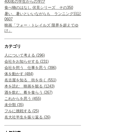
400名の学生からの学び
食べ物のはなし 伏見シリーズ その350
暑い、暑いといいながらも ランニング日記
0607
映画「フォー・トレイルズ 限界を超えてゆ
け」
カテゴリ
人について考える (296)
会社をお知らせする (231)
会社を想う 仕事を思う (396)
体を動かす (484)
名古屋を知る 街を歩く (551)
本を読む 映画を観る (1243)
酒を飲む、肴を食らう (267)
これからを思う (455)
未分類 (35)
フルに挑戦する (25)
名大社半生を振り返る (26)