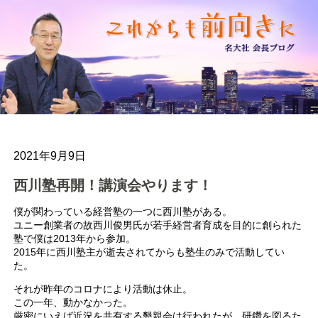
2021年9月9日
西川塾再開！講演会やります！
僕が関わっている経営塾の一つに西川塾がある。
ユニー創業者の故西川俊男氏が若手経営者育成を目的に創られた
塾で僕は2013年から参加。
2015年に西川塾主が逝去されてからも塾生のみで活動してい
た。
それが昨年のコロナにより活動は休止。
この一年、動かなかった。
厳密にいえば近況を共有する懇親会は行われたが、研鑽を図るた