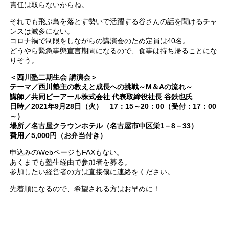
責任は取らないからね。
それでも飛ぶ鳥を落とす勢いで活躍する谷さんの話を聞けるチャ
ンスは滅多にない。
コロナ禍で制限をしながらの講演会のため定員は40名。
どうやら緊急事態宣言期間になるので、食事は持ち帰ることにな
りそう。
＜西川塾二期生会 講演会＞
テーマ／西川塾主の教えと成長への挑戦～M＆Aの流れ～
講師／共同ピーアール株式会社 代表取締役社長 谷鉄也氏
日時／2021年9月28日（火） 17：15～20：00（受付：17：00
～）
場所／名古屋クラウンホテル（名古屋市中区栄1－8－33）
費用／5,000円（お弁当付き）
申込みのWebページもFAXもない。
あくまでも塾生経由で参加者を募る。
参加したい経営者の方は直接僕に連絡をください。
先着順になるので、希望される方はお早めに！