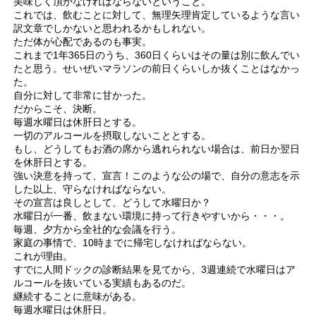
美味しく頂かなければならないということ。
これでは、飲むことに対して、無理矢理肯定しているような言い
訳文章でしかないと思われるかもしれない。
ただ体が心配であるのも事実。
これまで1年365日のうち、360日くらいはその量は別に飲んでい
たと思う。せいぜいマラソンの前日くらいしか抜くことはなかっ
た。
自分に対して非常に甘かった。
だからこそ、決断。
毎週水曜日は休肝日とする。
一切のアルコールを摂取しないこととする。
もし、どうしてもお酒の席から逃れられない場合は、前日か翌日
を休肝日とする。
強い決意を持って、宣言！このような公の場で、自分の意志を示
した以上、守らなければならない。
その宣言は良しとして、どうして水曜日か？
水曜日が一番、飲まない環境に持って行きやすいから・・・。
毎週、夕方から全社的な会議を行う。
家庭の事情で、10時までに帰宅しなければならない。
これが理由。
すでに人間ドックの診断結果を見てから、3週連続で水曜日はア
ルコールを抜いている実績もあるのだ。
継続することに意味がある。
毎週水曜日は休肝日。