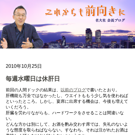
2010年10月25日
毎週水曜日は休肝日
前回の人間ドックの結果は、
以前のブログ
で書いたとおり。
肝機能も万全ではなかったし、ウエイトももう少し気を使わねば
といったところ。しかし、宴席に出席する機会は、今後も増えて
いくだろう。
肝臓を労わりながらも、ハードワークをさせることは間違いな
い。
どんな方かは別にして、お酒を酌み交わす席では、失礼のないよ
うな態度を取らねばならない。すなわち、それは注がれたお酒は