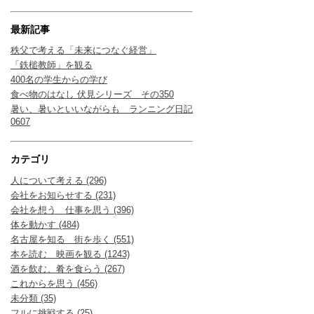
最新記事
秩父で考える「未来につなぐ経営」
「鉄槌教師」を観る
400名の学生からの学び
食べ物のはなし 伏見シリーズ その350
暑い、暑いといいながらも ランニング日記
0607
カテゴリ
人について考える (296)
会社をお知らせする (231)
会社を想う 仕事を思う (396)
体を動かす (484)
名古屋を知る 街を歩く (551)
本を読む 映画を観る (1243)
酒を飲む、肴を食らう (267)
これからを思う (456)
未分類 (35)
フルに挑戦する (25)