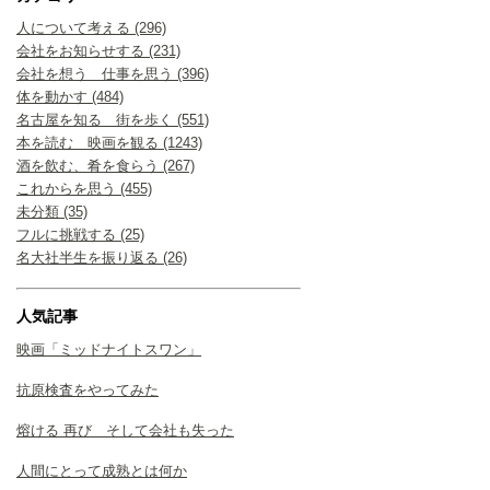
人について考える (296)
会社をお知らせする (231)
会社を想う 仕事を思う (396)
体を動かす (484)
名古屋を知る 街を歩く (551)
本を読む 映画を観る (1243)
酒を飲む、肴を食らう (267)
これからを思う (455)
未分類 (35)
フルに挑戦する (25)
名大社半生を振り返る (26)
人気記事
映画「ミッドナイトスワン」
抗原検査をやってみた
熔ける 再び そして会社も失った
人間にとって成熟とは何か