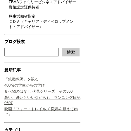
FBAAファミリービジネスアドバイザー
資格認定証保持者
厚生労働省指定
ＣＤＡ（キャリア・ディベロップメン
ト・アドバイザー）
ブログ検索
最新記事
「鉄槌教師」を観る
400名の学生からの学び
食べ物のはなし 伏見シリーズ その350
暑い、暑いといいながらも ランニング日記
0607
映画「フォー・トレイルズ 限界を超えてゆ
け」
カテゴリ