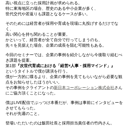
高い視点に立った採用計画が求められる。
特に東海地区の場合、歴史のある中小企業が多く、
世代交代や若返りも課題となるケースが多い。
そのためには経営者が採用や育成を現場に丸投げするだけでな
く、
高い関心を持ち関わることが重要。
かといって、経営者が全て自分で行ってしまうのも、
先々を見据えた場合、企業の成長を阻む可能性もある。
今回のセミナーでは、企業の事例を紹介しながら今後取り組むべ
き課題を提案。
第1部
『次世代育成における「経営×人事・採用マインド」』
というタイトルで僕が講演を行う。
僕が一方的に喋るより、企業の事例を見てもらいながら必要な観
点をお知らせしたほうがいい。
その事例をクライアントの
新日本コーポレーション株式会社
さん
にご協力頂くことになった。
僕はLIVE配信でぶっつけ本番だが、事例は事前にインタビューを
させてもらった。
それが先週のこと。
登場いただいたのは飯田社長と採用担当責任者の竹内さん。