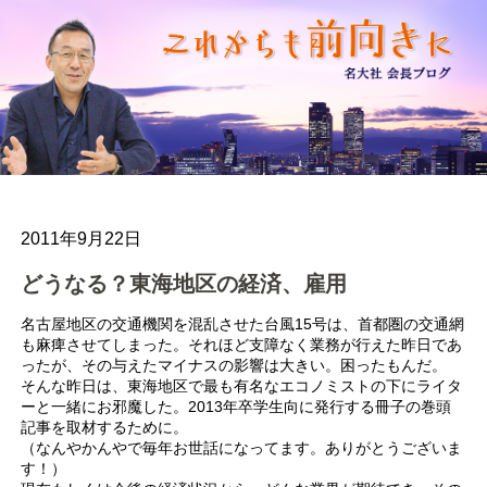
2011年9月22日
どうなる？東海地区の経済、雇用
名古屋地区の交通機関を混乱させた台風15号は、首都圏の交通網
も麻痺させてしまった。それほど支障なく業務が行えた昨日であ
ったが、その与えたマイナスの影響は大きい。困ったもんだ。
そんな昨日は、東海地区で最も有名なエコノミストの下にライタ
ーと一緒にお邪魔した。2013年卒学生向に発行する冊子の巻頭
記事を取材するために。
（なんやかんやで毎年お世話になってます。ありがとうございま
す！）