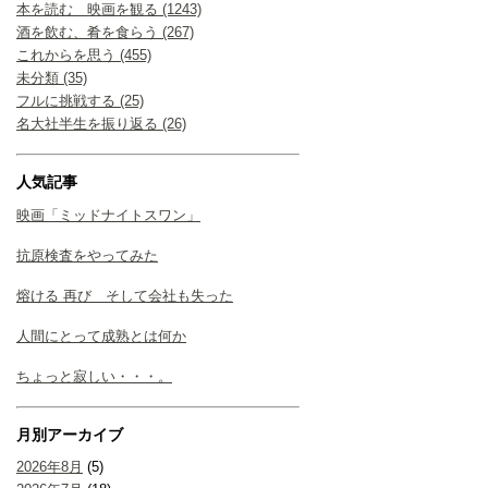
本を読む 映画を観る (1243)
酒を飲む、肴を食らう (267)
これからを思う (455)
未分類 (35)
フルに挑戦する (25)
名大社半生を振り返る (26)
人気記事
映画「ミッドナイトスワン」
抗原検査をやってみた
熔ける 再び そして会社も失った
人間にとって成熟とは何か
ちょっと寂しい・・・。
月別アーカイブ
2026年8月
(5)