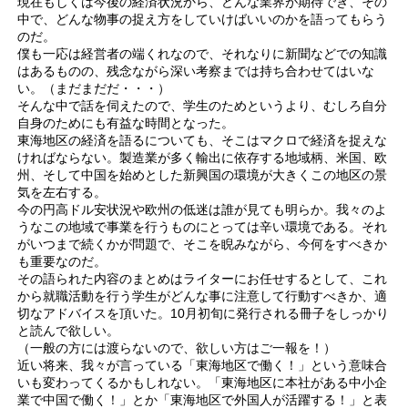
現在もしくは今後の経済状況から、どんな業界が期待でき、その
中で、どんな物事の捉え方をしていけばいいのかを語ってもらう
のだ。
僕も一応は経営者の端くれなので、それなりに新聞などでの知識
はあるものの、残念ながら深い考察までは持ち合わせてはいな
い。（まだまだだ・・・）
そんな中で話を伺えたので、学生のためというより、むしろ自分
自身のためにも有益な時間となった。
東海地区の経済を語るについても、そこはマクロで経済を捉えな
ければならない。製造業が多く輸出に依存する地域柄、米国、欧
州、そして中国を始めとした新興国の環境が大きくこの地区の景
気を左右する。
今の円高ドル安状況や欧州の低迷は誰が見ても明らか。我々のよ
うなこの地域で事業を行うものにとっては辛い環境である。それ
がいつまで続くかが問題で、そこを睨みながら、今何をすべきか
も重要なのだ。
その語られた内容のまとめはライターにお任せするとして、これ
から就職活動を行う学生がどんな事に注意して行動すべきか、適
切なアドバイスを頂いた。10月初旬に発行される冊子をしっかり
と読んで欲しい。
（一般の方には渡らないので、欲しい方はご一報を！）
近い将来、我々が言っている「東海地区で働く！」という意味合
いも変わってくるかもしれない。「東海地区に本社がある中小企
業で中国で働く！」とか「東海地区で外国人が活躍する！」と表