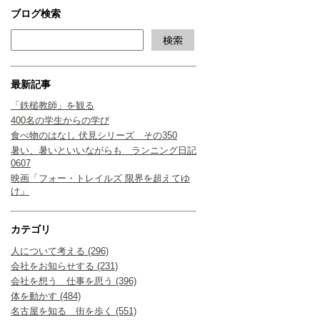
ブログ検索
最新記事
「鉄槌教師」を観る
400名の学生からの学び
食べ物のはなし 伏見シリーズ その350
暑い、暑いといいながらも ランニング日記
0607
映画「フォー・トレイルズ 限界を超えてゆ
け」
カテゴリ
人について考える (296)
会社をお知らせする (231)
会社を想う 仕事を思う (396)
体を動かす (484)
名古屋を知る 街を歩く (551)