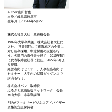
Author:山田哲也
出身／岐阜県岐阜市
生年月日／1966年5月22日
株式会社名大社 取締役会長
1989年大学卒業後、株式会社名大社に
入社。 営業部門にて東海地区の企業に
対し新卒採用、中途採用の支援を行
う。各部門の責任者を経て、2010年5月
に代表取締役社長に就任。2022年6月よ
り現職。
経営者向けセミナー、人事担当者向け
セミナー、大学内の就職ガイダンスで
講演も行う。
株式会社パフ 取締役
ふるさと就職応援ネットワーク 会長
南山大学 非常勤講師
FBAAファミリービジネスアドバイザー
資格認定証保持者