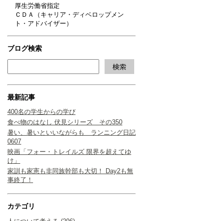
厚生労働省指定
ＣＤＡ（キャリア・ディベロップメン
ト・アドバイザー）
ブログ検索
最新記事
400名の学生からの学び
食べ物のはなし 伏見シリーズ その350
暑い、暑いといいながらも ランニング日記
0607
映画「フォー・トレイルズ 限界を超えてゆ
け」
家訓も家憲も非同族幹部も大切！ Day2も無
事終了！
カテゴリ