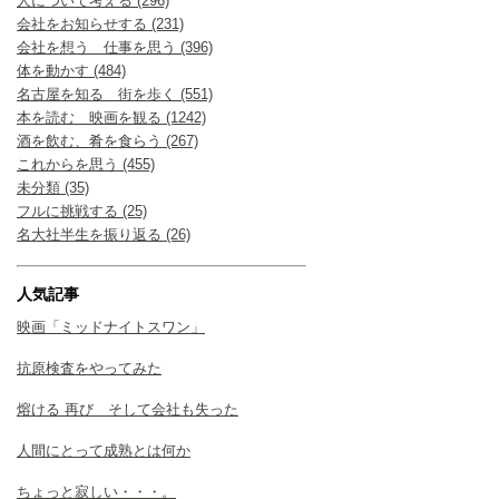
人について考える (296)
会社をお知らせする (231)
会社を想う 仕事を思う (396)
体を動かす (484)
名古屋を知る 街を歩く (551)
本を読む 映画を観る (1242)
酒を飲む、肴を食らう (267)
これからを思う (455)
未分類 (35)
フルに挑戦する (25)
名大社半生を振り返る (26)
人気記事
映画「ミッドナイトスワン」
抗原検査をやってみた
熔ける 再び そして会社も失った
人間にとって成熟とは何か
ちょっと寂しい・・・。