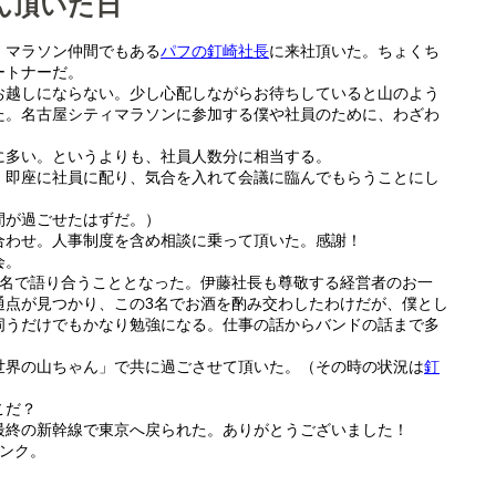
ん頂いた日
、マラソン仲間でもある
パフの釘崎社長
に来社頂いた。ちょくち
ートナーだ。
お越しにならない。少し心配しながらお待ちしていると山のよう
た。名古屋シティマラソンに参加する僕や社員のために、わざわ
に多い。というよりも、社員人数分に相当する。
、即座に社員に配り、気合を入れて会議に臨んでもらうことにし
間が過ごせたはずだ。）
合わせ。人事制度を含め相談に乗って頂いた。感謝！
会。
3名で語り合うこととなった。伊藤社長も尊敬する経営者のお一
通点が見つかり、この3名でお酒を酌み交わしたわけだが、僕とし
伺うだけでもかなり勉強になる。仕事の話からバンドの話まで多
世界の山ちゃん」で共に過ごさせて頂いた。（その時の状況は
釘
）
こだ？
最終の新幹線で東京へ戻られた。ありがとうございました！
ンク。