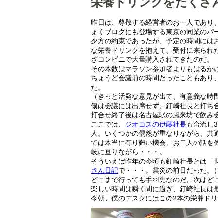
栄養ドリンクをたくさ
昨日は、尊敬する経営者のお一人であり
ょくブログにも登場する東京の同業のパ
夕方の約束であったが、予定の時間には
な栄養ドリンクを抱えて、受付に来られ
ざコンビニで大量購入されてきたのだ。
その本数はマラソン参加者よりもはるか
ちょうど会議前の時間だったこともあり
た。
（きっと活発な意見が出て、有意義な時
僕は会議には出席せず、釘崎社長と打ち
打合せ終了後は名古屋駅の風来坊で飲み
ここでは、
ジオコスの伊藤社長
も合流し
人。いくつかの偶然が重なりながら、共
ては本当に有り難い機会。お二人の話を
岐に亘りながら・・・。
そういえば昨年の今頃も釘崎社長とは「
さん日記
で・・・。震災の前日だった。
どこまで行っても手羽先なのだ。次はど
楽しい時間は瞬く間に過ぎ、釘崎社長は
今朝、僕のデスクにはこの2本の栄養ドリ