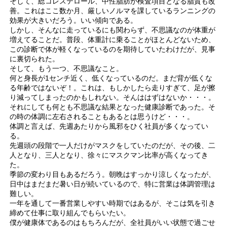
そして、総コレステロール、中性脂肪が検査項目となる脂質も改
善。これはここ数か月、厳しいノルマを課しているランニングの
効果が大きいだろう。いい傾向である。
しかし、そんなに走っているにも関わらず、不思議なのが体重が
増えてることだ。普段、体重計に乗ることがほとんどないため、
この診断で体が軽くなっているのを期待していたわけだが、見事
に裏切られた。
そして、もう一つ、不思議なこと。
何と身長が1センチ近く、低くなっているのだ。まだ背が低くな
る年齢ではないぞ！。これは、もしかしたら走りすぎて、足が擦
り減ってしまったのかもしれない。そんははずはないか・・・。
それにしても何とも不思議な結果となった健康診断であった。そ
の時の体調に左右されることもあるとは思うけど・・・。
体調と言えば、先週あたりから風邪をひく社員が多くなってい
る。
先週頭の段階で一人だけがマスクをしていたのだが、その後、二
人となり、三人となり、徐々にマスクマン比率が高くなってき
た。
季節の変わり目もあるだろう。朝晩はすっかり涼しくなったが、
日中はまだまだ暑い日が続いているので、特に営業は体調管理は
難しい。
一年を通して一番営業しやすい時期ではあるが、そこは気を引き
締めて仕事に取り組んでもらいたい。
僕が健康体であるのはもちろんだが、全社員がいい状態で過ごせ