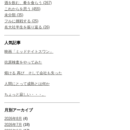
酒を飲む、肴を食らう (267)
これからを思う (455)
未分類 (35)
フルに挑戦する (25)
名大社半生を振り返る (26)
人気記事
映画「ミッドナイトスワン」
抗原検査をやってみた
熔ける 再び そして会社も失った
人間にとって成熟とは何か
ちょっと寂しい・・・。
月別アーカイブ
2026年8月
(4)
2026年7月
(18)