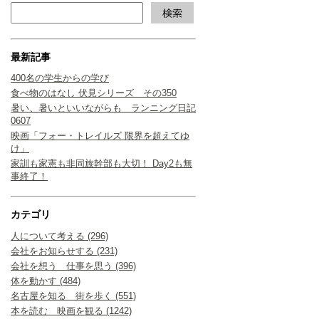
最新記事
400名の学生からの学び
食べ物のはなし 伏見シリーズ その350
暑い、暑いといいながらも ランニング日記
0607
映画「フォー・トレイルズ 限界を超えてゆ
け」
家訓も家憲も非同族幹部も大切！ Day2も無
事終了！
カテゴリ
人について考える (296)
会社をお知らせする (231)
会社を想う 仕事を思う (396)
体を動かす (484)
名古屋を知る 街を歩く (551)
本を読む 映画を観る (1242)