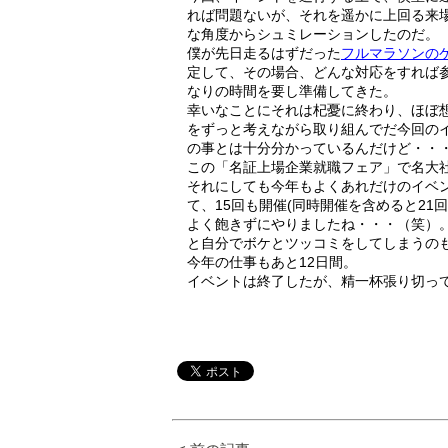
れば問題ないが、それを遥かに上回る来
な角度からシュミレーションしたのだ。
僕が先日走るはずだった
フルマラソンの
定して、その場合、どんな対応をすれば
なりの時間を要し準備してきた。
幸いなことにそれは杞憂に終わり、ほぼ
をずっと考えながら取り組んでだ今回の
の事とは十分分かっているんだけど・・
この「名証上場企業就職フェア」で名大
それにしても今年もよくあれだけのイベ
て、15回も開催(同時開催を含めると2
よく飽きずにやりましたね・・・（笑）
と自分でボケとツッコミをしてしまうの
今年の仕事もあと12日間。
イベントは終了したが、精一杯張り切っ