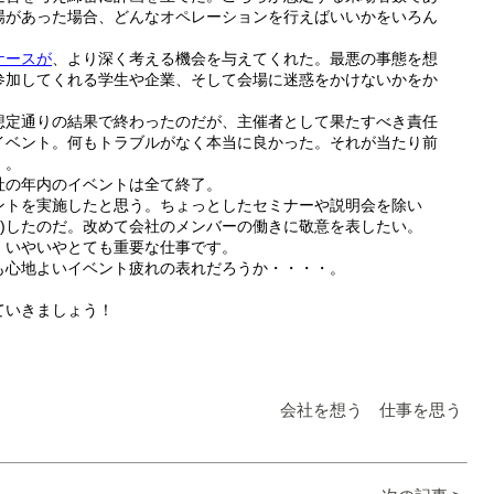
場があった場合、どんなオペレーションを行えばいいかをいろん
ケースが
、より深く考える機会を与えてくれた。最悪の事態を想
参加してくれる学生や企業、そして会場に迷惑をかけないかをか
想定通りの結果で終わったのだが、主催者として果たすべき責任
イベント。何もトラブルがなく本当に良かった。それが当たり前
・。
社の年内のイベントは全て終了。
ントを実施したと思う。ちょっとしたセミナーや説明会を除い
1回)したのだ。改めて会社のメンバーの働きに敬意を表したい。
。いやいやとても重要な仕事です。
も心地よいイベント疲れの表れだろうか・・・・。
ていきましょう！
会社を想う 仕事を思う