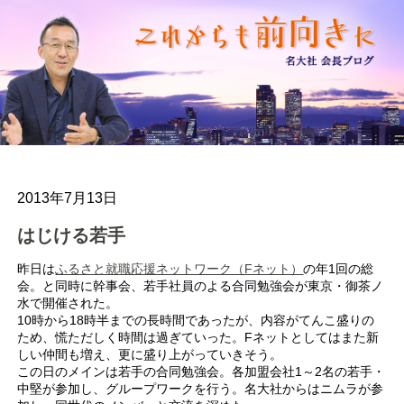
2013年7月13日
はじける若手
昨日は
ふるさと就職応援ネットワーク（Fネット）
の年1回の総
会。と同時に幹事会、若手社員のよる合同勉強会が東京・御茶ノ
水で開催された。
10時から18時半までの長時間であったが、内容がてんこ盛りの
ため、慌ただしく時間は過ぎていった。Fネットとしてはまた新
しい仲間も増え、更に盛り上がっていきそう。
この日のメインは若手の合同勉強会。各加盟会社1～2名の若手・
中堅が参加し、グループワークを行う。名大社からはニムラが参