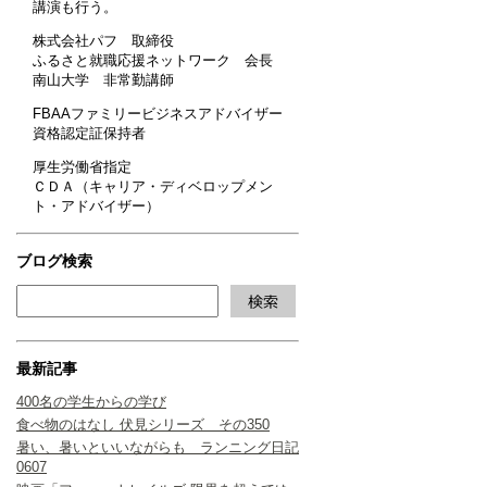
講演も行う。
株式会社パフ 取締役
ふるさと就職応援ネットワーク 会長
南山大学 非常勤講師
FBAAファミリービジネスアドバイザー
資格認定証保持者
厚生労働省指定
ＣＤＡ（キャリア・ディベロップメン
ト・アドバイザー）
ブログ検索
最新記事
400名の学生からの学び
食べ物のはなし 伏見シリーズ その350
暑い、暑いといいながらも ランニング日記
0607