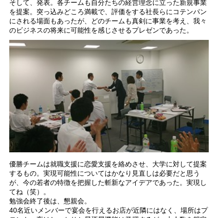
そして、発表。各チームも自分たちの経営理念に立った新規事業
を提案。突っ込みどころ満載で、評価をする社長らにコテンパン
にされる場面もあったが、どのチームも真剣に事業を考え、我々
のビジネスの将来に可能性を感じさせるプレゼンであった。
優勝チームは就職支援に恋愛支援を絡めさせ、大学に対して提案
するもの。実現可能性についてはかなり見直しは必要だと思う
が、今の若者の特徴を把握した斬新なアイデアであった。実現し
てね（笑）。
勉強会終了後は、懇親会。
40名近いメンバーで宴会を行えるお店が近隣にはなく、場所はプ