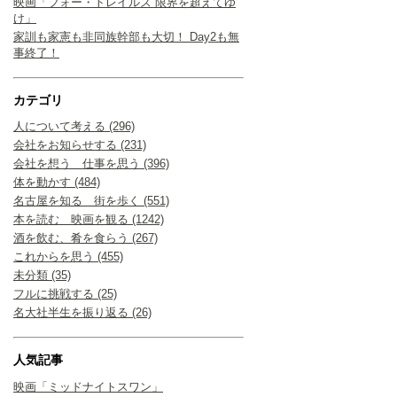
映画「フォー・トレイルズ 限界を超えてゆ
け」
家訓も家憲も非同族幹部も大切！ Day2も無
事終了！
カテゴリ
人について考える (296)
会社をお知らせする (231)
会社を想う 仕事を思う (396)
体を動かす (484)
名古屋を知る 街を歩く (551)
本を読む 映画を観る (1242)
酒を飲む、肴を食らう (267)
これからを思う (455)
未分類 (35)
フルに挑戦する (25)
名大社半生を振り返る (26)
人気記事
映画「ミッドナイトスワン」