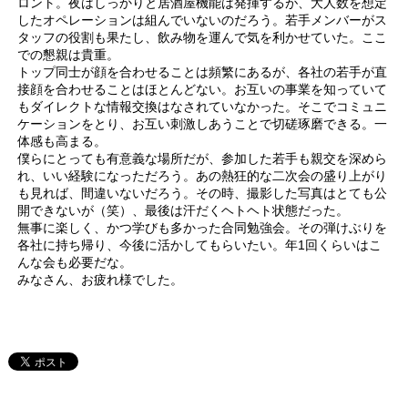
ロント。夜はしっかりと居酒屋機能は発揮するが、大人数を想定
したオペレーションは組んでいないのだろう。若手メンバーがス
タッフの役割も果たし、飲み物を運んで気を利かせていた。ここ
での懇親は貴重。
トップ同士が顔を合わせることは頻繁にあるが、各社の若手が直
接顔を合わせることはほとんどない。お互いの事業を知っていて
もダイレクトな情報交換はなされていなかった。そこでコミュニ
ケーションをとり、お互い刺激しあうことで切磋琢磨できる。一
体感も高まる。
僕らにとっても有意義な場所だが、参加した若手も親交を深めら
れ、いい経験になっただろう。あの熱狂的な二次会の盛り上がり
も見れば、間違いないだろう。その時、撮影した写真はとても公
開できないが（笑）、最後は汗だくヘトヘト状態だった。
無事に楽しく、かつ学びも多かった合同勉強会。その弾けぶりを
各社に持ち帰り、今後に活かしてもらいたい。年1回くらいはこ
んな会も必要だな。
みなさん、お疲れ様でした。