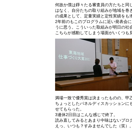
何故か僕は錚々たる審査員の方たちと同
はなく、自分たちの取り組みが地域を巻
の成果として、定量実績と定性実績をも
2年前のもこのプログラムに近い発表会
うに思う。こういった取組みが明日の社
こちらが感動してしまう場面がいくつも
満場一致で優秀賞は決まったものの、甲
ちょっとしたパネルディスカッションに
せてもらった。
3連休2日目はこんな感じで終了。
読み直してみるとあまり中味はないブロ
えっ、いつも？すみませんでした（笑）