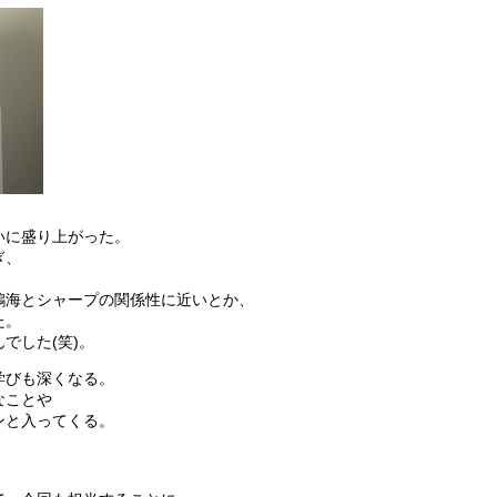
いに盛り上がった。
ぎ、
鴻海とシャープの関係性に近いとか、
た。
でした(笑)。
学びも深くなる。
なことや
ンと入ってくる。