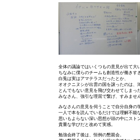
全体の議論ではいくつもの意見が出て大
ちなみに僕らのチームも創造性が働きす
白兎は実はアマテラスだったとか、
オオクニヌシが出雲の国を譲ったのは、
とんでもない意見を飛び交わせてしまっ
みなさん、強引な理屈で繋げ、すみません
みなさんの意見を伺うことで自分自身の
一人で本を読んでいるだけでは理解不能
思いもよらない深い思想が頭の中にスト
貴重な学びだと改めて実感。
勉強会終了後は、恒例の懇親会。