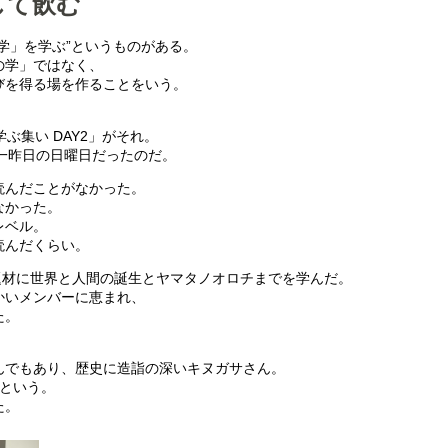
して飲む
学」を学ぶ”というものがある。
の学」ではなく、
びを得る場を作ることをいう。
ぶ集い DAY2」がそれ。
が一昨日の日曜日だったのだ。
読んだことがなかった。
なかった。
レベル。
読んだくらい。
を題材に世界と人間の誕生とヤマタノオロチまでを学んだ。
かいメンバーに恵まれ、
た。
んでもあり、歴史に造詣の深いキヌガサさん。
たという。
た。