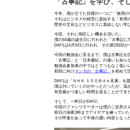
「古事記」を学び、そ
今年、僕が立てた目標の一つに”「無用の
それはビジネスや経営に直結する「有用
歴史や文化などビジネスに直結しない学
今回、それに相応しい機会を頂いた。
僕の50歳の誕生日に行われた「古事記に学
DAY1は4月9日に行われ、その第2回目
今回の勉強会に至るまで、僕は古事記を
「古事記」と「日本書紀」の違いも知ら
勉強会参加者の中ではとてつもなく低い
初回に向け
マンガの「古事記」
を初めて
DAY1は「ＮＨＫ １００分ｄｅ名著」
僕は付いていくのがやっとだったが、温
有意義かつ楽しい時間を送ることができ
そして、一昨日がDAY2。
今回のファシリテーターは僕のご近所さ
前日の深夜3時までアイデアを練ってい
その甲斐があって中身の濃い内容となっ