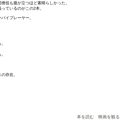
同僚役も腹が立つほど素晴らしかった。
残っているのがこの2本。
いバイプレーヤー。
る。
る。
スの存在。
本を読む 映画を観る