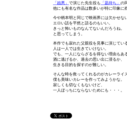
「凶悪」
で演じた先生役も
「凪待ち」
の
他にも有名な作品は数多いが特に印象に
今や柄本明と同じで映画界には欠かせな
エロい話を平然と語るのもいい。
きっと怖いものなんてないんだろうね。
と思ってしまう。
本作でも寂れた父親役を見事に演じてい
人は一人では生きていけない。
でも、一人にならざるを得ない理由もあ
酒に逃げるか、過去の思い出に浸るか、
生きる目的を探すのが難しい。
そんな時を救ってくれるのがカレーライ
僕も美味いカレーを作ってみようかな。
寂しくも切なくもないけど、
一人ぼっちにならないためにも・・・。