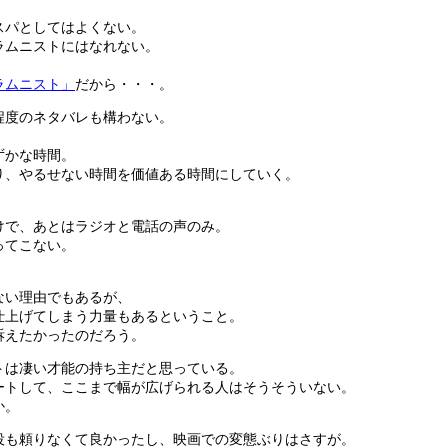
スパとしてはよくない。
ラムニストにはなれない。
ラムニスト」
だから・・・。
程度のネタバレも構わない。
。
ずかな時間。
り、やるせない時間を価値ある時間にしていく。
。
けで、あとはラジオと電話の声のみ。
ってこない。
ない理由でもあるが、
仕上げてしまう力量もあるということ。
訴えたかったのだろう。
トは凄い才能の持ち主だと思っている。
ートして、ここまで幅が広げられる人はそうそういない。
か。
役も頼りなくて良かったし、映画での変態ぶりはさすが。