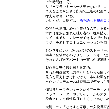
上映時間は52分。
リリーフランキーの一人芝居なので、コ
そんなことをほざく段階で上級の映画コ
考え方がセコいね。
いいんだ、目指すは
「酒を語れる映画コ
公開から期間が経った作品なので、ある
本作は家族と別れた独り者の一晩を描く
タイトル通り、カレーができるまでのわ
ラジオを通してコミュニケーションを図
シンプルにいえばそれだけのストーリー
本当に登場するのはリリーフランキーだ
それも古びたアパートの一室しかほぼ映
製作費は安く撮影日も限定的。
それが映画館では勿体ないといった情け
見方を変えればそれでけで一本の映画を
本作のプロデュースは斎藤工で何かしら
僕はリリーフランキーというアーティス
イラストレーターやデザイナーからスタ
役者としても個性発揮しまくりじゃない
大河ドラマ「どうする家康」の久松長家