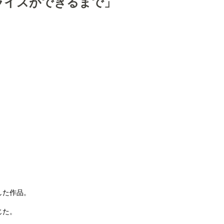
ライスができるまで」
した作品。
じた。