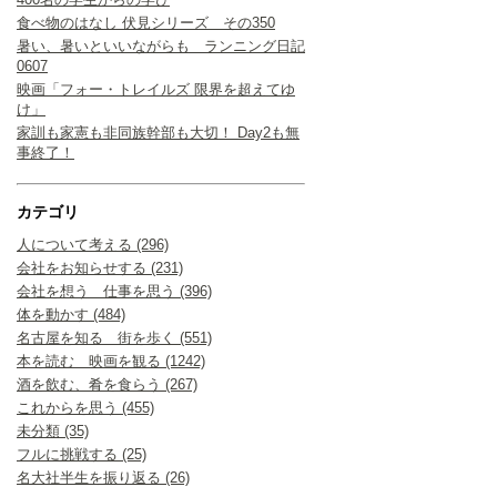
食べ物のはなし 伏見シリーズ その350
暑い、暑いといいながらも ランニング日記
0607
映画「フォー・トレイルズ 限界を超えてゆ
け」
家訓も家憲も非同族幹部も大切！ Day2も無
事終了！
カテゴリ
人について考える (296)
会社をお知らせする (231)
会社を想う 仕事を思う (396)
体を動かす (484)
名古屋を知る 街を歩く (551)
本を読む 映画を観る (1242)
酒を飲む、肴を食らう (267)
これからを思う (455)
未分類 (35)
フルに挑戦する (25)
名大社半生を振り返る (26)