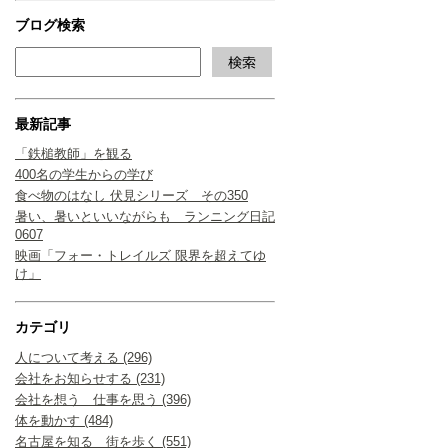
ブログ検索
最新記事
「鉄槌教師」を観る
400名の学生からの学び
食べ物のはなし 伏見シリーズ その350
暑い、暑いといいながらも ランニング日記
0607
映画「フォー・トレイルズ 限界を超えてゆ
け」
カテゴリ
人について考える (296)
会社をお知らせする (231)
会社を想う 仕事を思う (396)
体を動かす (484)
名古屋を知る 街を歩く (551)