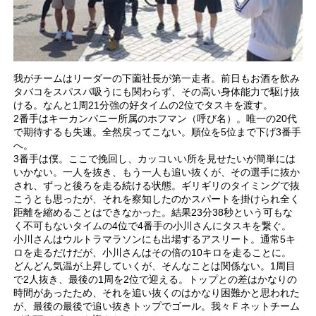
我がチームはリーダーの下薗社長が第一走者。前日もお酒を飲み
タバコをスパスパ吸うにも関わらず、その高い身体能力で駆け抜
ける。なんと1周21分強の好タイムの2位でタスキを渡す。
2番手はキーカンパニー所属のホフマン（呼び名）。唯一の20代
で期待するも失速。全然戻ってこない。順位を5位まで下げ3番手
へ。
3番手は僕。ここで挽回し、カッコいい所を見せたいが簡単には
いかない。一人を抜き、もう一人も追い抜くが、その選手に抜か
され、ずっと後ろを走る続ける状態。ギリギリのタイミングで抜
こうとも思ったが、それを察知したのかスパートを掛けられ全く
距離を縮めることはできなかった。結果23分38秒という可もな
く不可もないタイムの4位で4番手の小川さんにタスキを繋ぐ。
小川さんはウルトラマラソンにも出場するアスリート。通常5キ
ロを走るだけだが、小川さんはその倍の10キロを走ることに。
どんどん気温が上昇していくが、そんなことは関係ない。1周目
で2人抜き、最後の1周を2位で迎える。トップとの差はかなりの
時間があったため、それを追い抜くのはかなり困難かと思われた
が、最後の最後で追い抜きトップでゴール。我々Ｆネットチーム