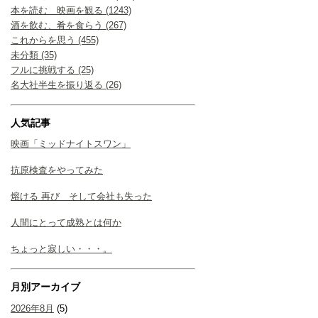
本を読む 映画を観る (1243)
酒を飲む、肴を食らう (267)
これからを思う (455)
未分類 (35)
フルに挑戦する (25)
名大社半生を振り返る (26)
人気記事
映画「ミッドナイトスワン」
抗原検査をやってみた
熔ける 再び そして会社も失った
人間にとって成熟とは何か
ちょっと寂しい・・・。
月別アーカイブ
2026年8月
(5)