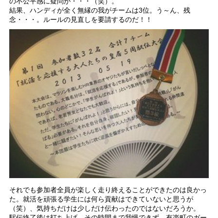
の不公平感に疑問が・・・（笑）。
結果、ハンディが全く無縁の我がチームは3位。う～ん、残
念・・・。ルールの見直しを要請するのだ！！
それでも参加者全員が楽しく走り終えることができたのは良かっ
た。就活を頑張る学生には何ら貢献はできていないと思うが
（笑）、気持ちだけは少しだけ伝わったのではないだろうか。
駅伝終了後は打ち上げ。その時間まで我慢できず、有楽町のガー