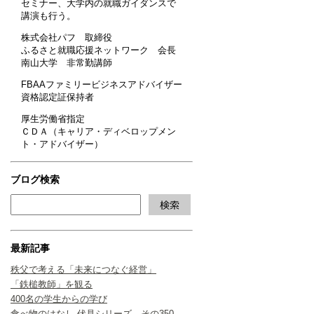
セミナー、大学内の就職ガイダンスで
講演も行う。
株式会社パフ 取締役
ふるさと就職応援ネットワーク 会長
南山大学 非常勤講師
FBAAファミリービジネスアドバイザー
資格認定証保持者
厚生労働省指定
ＣＤＡ（キャリア・ディベロップメン
ト・アドバイザー）
ブログ検索
最新記事
秩父で考える「未来につなぐ経営」
「鉄槌教師」を観る
400名の学生からの学び
食べ物のはなし 伏見シリーズ その350