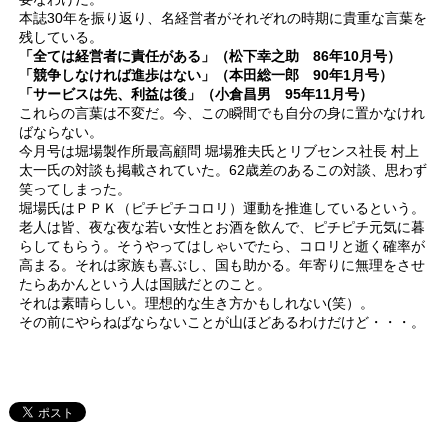
本誌30年を振り返り、名経営者がそれぞれの時期に貴重な言葉を
残している。
「全ては経営者に責任がある」（松下幸之助 86年10月号）
「競争しなければ進歩はない」（本田総一郎 90年1月号）
「サービスは先、利益は後」（小倉昌男 95年11月号）
これらの言葉は不変だ。今、この瞬間でも自分の身に置かなけれ
ばならない。
今月号は堀場製作所最高顧問 堀場雅夫氏とリブセンス社長 村上
太一氏の対談も掲載されていた。62歳差のあるこの対談、思わず
笑ってしまった。
堀場氏はＰＰＫ（ピチピチコロリ）運動を推進しているという。
老人は皆、夜な夜な若い女性とお酒を飲んで、ピチピチ元気に暮
らしてもらう。そうやってはしゃいでたら、コロリと逝く確率が
高まる。それは家族も喜ぶし、国も助かる。年寄りに無理をさせ
たらあかんという人は国賊だとのこと。
それは素晴らしい。理想的な生き方かもしれない(笑）。
その前にやらねばならないことが山ほどあるわけだけど・・・。