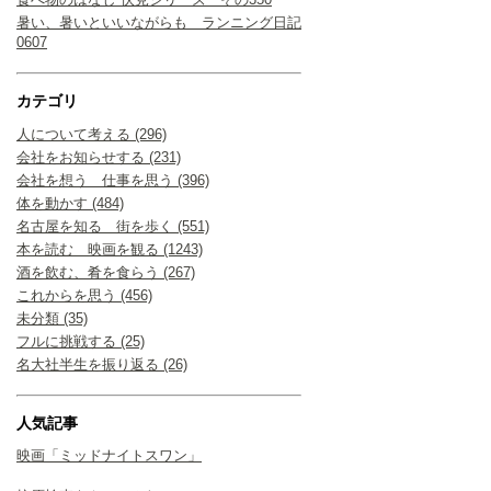
暑い、暑いといいながらも ランニング日記
0607
カテゴリ
人について考える (296)
会社をお知らせする (231)
会社を想う 仕事を思う (396)
体を動かす (484)
名古屋を知る 街を歩く (551)
本を読む 映画を観る (1243)
酒を飲む、肴を食らう (267)
これからを思う (456)
未分類 (35)
フルに挑戦する (25)
名大社半生を振り返る (26)
人気記事
映画「ミッドナイトスワン」