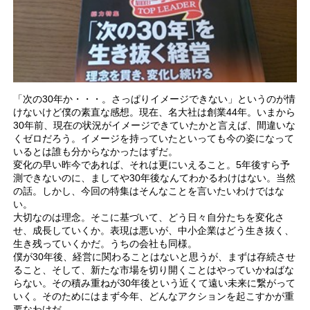
「次の30年か・・・。さっぱりイメージできない」というのが情
けないけど僕の素直な感想。現在、名大社は創業44年。いまから
30年前、現在の状況がイメージできていたかと言えば、間違いな
くゼロだろう。イメージを持っていたといっても今の姿になって
いるとは誰も分からなかったはずだ。
変化の早い昨今であれば、それは更にいえること。5年後すら予
測できないのに、ましてや30年後なんてわかるわけはない。当然
の話。しかし、今回の特集はそんなことを言いたいわけではな
い。
大切なのは理念。そこに基づいて、どう日々自分たちを変化さ
せ、成長していくか。表現は悪いが、中小企業はどう生き抜く、
生き残っていくかだ。うちの会社も同様。
僕が30年後、経営に関わることはないと思うが、まずは存続させ
ること、そして、新たな市場を切り開くことはやっていかねばな
らない。その積み重ねが30年後という近くて遠い未来に繋がって
いく。そのためにはまず今年、どんなアクションを起こすかが重
要なわけだ。