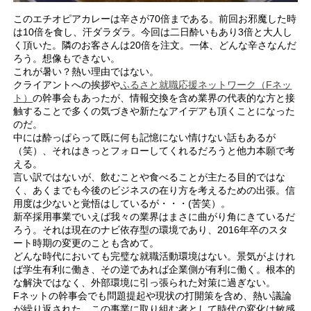
このエチオピアカレーは辛さが70倍まである。前回お邪魔した時
は10倍を食し、汗ダラダラ。今回は二日酔いもあり3倍と大人し
く頂いた。隣のお客さんは20倍を注文。一体、どんな辛さなんだ
ろう。想像もできない。
これが暑い？熱い理由ではない。
クライアントへの挨拶や
ふるさと就職応援ネットワーク（Fネッ
ト）
の幹事会もあったが、情報交換を含め業界の代表的な方と接
触することで多くの気づきや新たなアイデアも頂くことになった
のだ。
中には酔っぱらって既に何も記憶にない情けない話もあるが
（笑）、それはきっとフォローしてくれるだろうと他力本願で考
える。
言い訳ではないが、飲むことや食べることが主たる目的ではな
く、あくまでも今後のビジネスの在り方を考えるための出張。信
用度は少ないと覚悟はしているが・・・(苦笑）。
新卒採用事業でいえば我々の業界はまさに曲がり角にきているだ
ろう。それは現在のナビ依存型の環境であり、2016年卒のスタ
ート時期の変更のことも含めて。
どんな時代においても完璧な就職活動環境はない。景気がよけれ
ば学生有利に働き、その逆であれば企業側が有利に働く。根本的
な解決ではなく、外部環境に引っ張られた対策に過ぎない。
Fネットの幹事会でも問題提起や現状の打開策を含め、熱い議論
が繰り返された。この事業に取り組む者として時代の変化は敏感