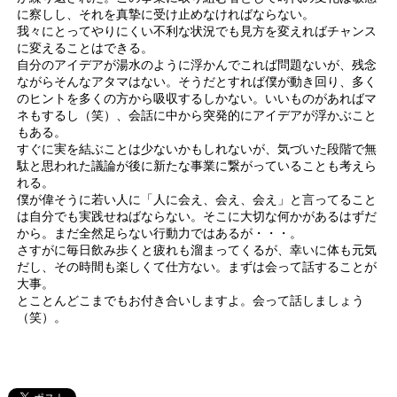
に察しし、それを真摯に受け止めなければならない。
我々にとってやりにくい不利な状況でも見方を変えればチャンス
に変えることはできる。
自分のアイデアが湯水のように浮かんでこれば問題ないが、残念
ながらそんなアタマはない。そうだとすれば僕が動き回り、多く
のヒントを多くの方から吸収するしかない。いいものがあればマ
ネもするし（笑）、会話に中から突発的にアイデアが浮かぶこと
もある。
すぐに実を結ぶことは少ないかもしれないが、気づいた段階で無
駄と思われた議論が後に新たな事業に繋がっていることも考えら
れる。
僕が偉そうに若い人に「人に会え、会え、会え」と言ってること
は自分でも実践せねばならない。そこに大切な何かがあるはずだ
から。まだ全然足らない行動力ではあるが・・・。
さすがに毎日飲み歩くと疲れも溜まってくるが、幸いに体も元気
だし、その時間も楽しくて仕方ない。まずは会って話することが
大事。
とことんどこまでもお付き合いしますよ。会って話しましょう
（笑）。