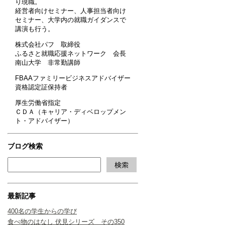
り現職。
経営者向けセミナー、人事担当者向け
セミナー、大学内の就職ガイダンスで
講演も行う。
株式会社パフ 取締役
ふるさと就職応援ネットワーク 会長
南山大学 非常勤講師
FBAAファミリービジネスアドバイザー
資格認定証保持者
厚生労働省指定
ＣＤＡ（キャリア・ディベロップメン
ト・アドバイザー）
ブログ検索
最新記事
400名の学生からの学び
食べ物のはなし 伏見シリーズ その350