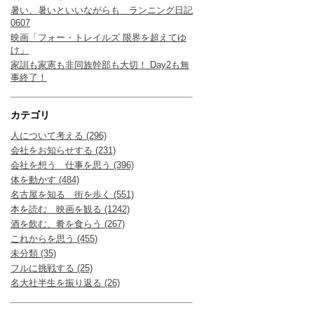
暑い、暑いといいながらも ランニング日記
0607
映画「フォー・トレイルズ 限界を超えてゆ
け」
家訓も家憲も非同族幹部も大切！ Day2も無
事終了！
カテゴリ
人について考える (296)
会社をお知らせする (231)
会社を想う 仕事を思う (396)
体を動かす (484)
名古屋を知る 街を歩く (551)
本を読む 映画を観る (1242)
酒を飲む、肴を食らう (267)
これからを思う (455)
未分類 (35)
フルに挑戦する (25)
名大社半生を振り返る (26)