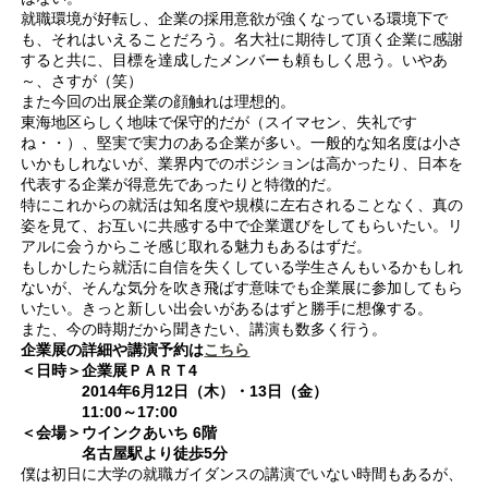
就職環境が好転し、企業の採用意欲が強くなっている環境下で
も、それはいえることだろう。名大社に期待して頂く企業に感謝
すると共に、目標を達成したメンバーも頼もしく思う。いやあ
～、さすが（笑）
また今回の出展企業の顔触れは理想的。
東海地区らしく地味で保守的だが（スイマセン、失礼です
ね・・）、堅実で実力のある企業が多い。一般的な知名度は小さ
いかもしれないが、業界内でのポジションは高かったり、日本を
代表する企業が得意先であったりと特徴的だ。
特にこれからの就活は知名度や規模に左右されることなく、真の
姿を見て、お互いに共感する中で企業選びをしてもらいたい。リ
アルに会うからこそ感じ取れる魅力もあるはずだ。
もしかしたら就活に自信を失くしている学生さんもいるかもしれ
ないが、そんな気分を吹き飛ばす意味でも企業展に参加してもら
いたい。きっと新しい出会いがあるはずと勝手に想像する。
また、今の時期だから聞きたい、講演も数多く行う。
企業展の詳細や講演予約は
こちら
＜日時＞企業展ＰＡＲＴ4
2014年6月12日（木）・13日（金）
11:00～17:00
＜会場＞ウインクあいち 6階
名古屋駅より徒歩5分
僕は初日に大学の就職ガイダンスの講演でいない時間もあるが、