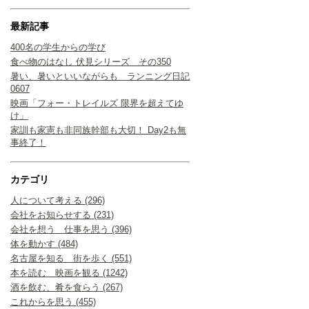
最新記事
400名の学生からの学び
食べ物のはなし 伏見シリーズ その350
暑い、暑いといいながらも ランニング日記
0607
映画「フォー・トレイルズ 限界を超えてゆ
け」
家訓も家憲も非同族幹部も大切！ Day2も無
事終了！
カテゴリ
人について考える (296)
会社をお知らせする (231)
会社を想う 仕事を思う (396)
体を動かす (484)
名古屋を知る 街を歩く (551)
本を読む 映画を観る (1242)
酒を飲む、肴を食らう (267)
これからを思う (455)