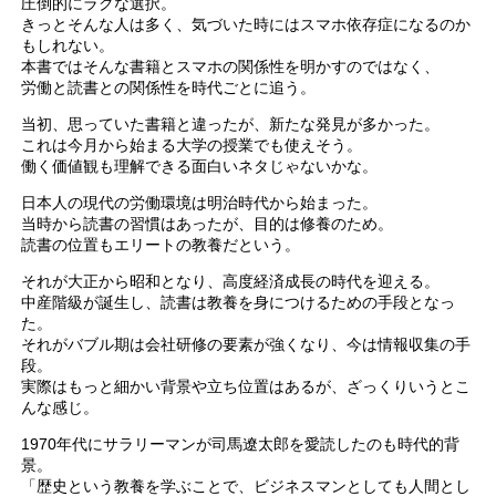
圧倒的にラクな選択。
きっとそんな人は多く、気づいた時にはスマホ依存症になるのか
もしれない。
本書ではそんな書籍とスマホの関係性を明かすのではなく、
労働と読書との関係性を時代ごとに追う。
当初、思っていた書籍と違ったが、新たな発見が多かった。
これは今月から始まる大学の授業でも使えそう。
働く価値観も理解できる面白いネタじゃないかな。
日本人の現代の労働環境は明治時代から始まった。
当時から読書の習慣はあったが、目的は修養のため。
読書の位置もエリートの教養だという。
それが大正から昭和となり、高度経済成長の時代を迎える。
中産階級が誕生し、読書は教養を身につけるための手段となっ
た。
それがバブル期は会社研修の要素が強くなり、今は情報収集の手
段。
実際はもっと細かい背景や立ち位置はあるが、ざっくりいうとこ
んな感じ。
1970年代にサラリーマンが司馬遼太郎を愛読したのも時代的背
景。
「歴史という教養を学ぶことで、ビジネスマンとしても人間とし