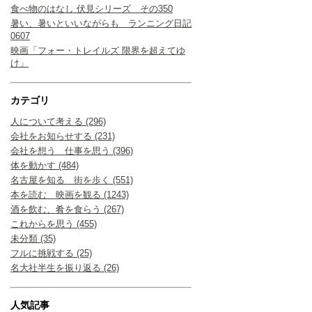
食べ物のはなし 伏見シリーズ その350
暑い、暑いといいながらも ランニング日記
0607
映画「フォー・トレイルズ 限界を超えてゆ
け」
カテゴリ
人について考える (296)
会社をお知らせする (231)
会社を想う 仕事を思う (396)
体を動かす (484)
名古屋を知る 街を歩く (551)
本を読む 映画を観る (1243)
酒を飲む、肴を食らう (267)
これからを思う (455)
未分類 (35)
フルに挑戦する (25)
名大社半生を振り返る (26)
人気記事